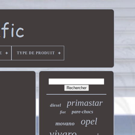
E
TYPE DE PRODUIT
primastar
diesel
pare-chocs
fiat
opel
movano
vivaro