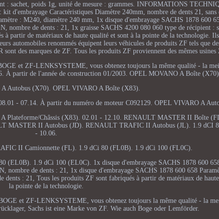
ipient : sachet, poids 1g, unité de mesure : grammes. INFORMATIONS TECH
 : kit d'embrayage Caractéristiques Diamètre 240mm, nombre de dents 21, sans
ramètre : M240, diamètre 240 mm, 1x disque d'embrayage SACHS 1878 600 65
 nombre de dents : 21, 1x graisse SACHS 4200 080 060 type de récipient : sa
 à partir de matériaux de haute qualité et sont à la pointe de la technologie. I
eurs automobiles renommés équipent leurs véhicules de produits ZF tels que de
nt des marques de ZF. Tous les produits ZF proviennent des mêmes usines 
GE et ZF-LENKSYSTEME, vous obtenez toujours la même qualité - la meill
.06. À partir de l'année de construction 01/2003. OPEL MOVANO A Boîte (X70)
Autobus (X70). OPEL VIVARO A Boîte (X83).
. 08.01 - 07.14. À partir du numéro de moteur C092129. OPEL VIVARO A Aut
O A Plateforme/Châssis (X83). 02.01 - 12.10. RENAULT MASTER II Boîte (F
AULT MASTER II Autobus (JD). RENAULT TRAFIC II Autobus (JL). 1.9 dCI 8
- 10.06.
IC II Camionnette (FL). 1.9 dCi 80 (FL0B). 1.9 dCi 100 (FL0C).
0 (EL0B). 1.9 dCi 100 (EL0C). 1x disque d'embrayage SACHS 1878 600 658
N, nombre de dents : 21, 1x disque d'embrayage SACHS 1878 600 658 Param
nts : 21, Tous les produits ZF sont fabriqués à partir de matériaux de haute 
la pointe de la technologie.
OGE et ZF-LENKSYSTEME, vous obtenez toujours la même qualité - la mei
rücklager, Sachs ist eine Marke von ZF. Wie auch Boge oder Lemförder.