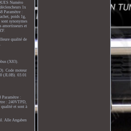
NIQUES Numéro
 déclencheurs 1x
8 Paramètre :
chet, poids 1g,
ls sont synonymes
s amortisseurs et
ZF.
eure qualité de
.
obus (X83).
D). Code moteur
0 (JL0B). 03.01
 Paramètre :
ètre : 240VTPD,
qualité et sont à
l. Alle Angaben