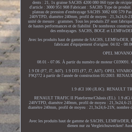
dents : 21, 1x graisse SACHS 4200 080 060 type de réc
d'article : 3000 951 908 Fabricant : SACHS Type de produit
plateau de pression d'embrayage SACHS 3082 600 579 Pa
240VTPD, diamètre 240mm, profil de moyeu : 21,3x24,6-21N,
unité de mesure : grammes. Tous les produits ZF sont fabriqués
de hautes performances et de fiabilité. De nombreux construct
des embrayages. SACHS, BOGE et LEMFörDER so
Avec les produits haut de gamme de SACHS, LEMFörDER, BO
fabricant d'équipement d'origine. 04.02 - 08
OPEL MOVANO A 
08.01 - 07.06. À partir du numéro de moteur C039091
1.9 DI (F7, J7, A07). 1.9 DTI (F7, J7, A07). OPEL VIVAR
F9Q772 à partir de l'année de construction 01/2003. REN
1.9 dCI 100 (JL0C). RENAULT TRAF
RENAULT TRAFIC II Plateforme/Châssis (EL). 1.9 dCi 8
240VTPD, diamètre 240mm, profil de moyeu : 21,3x24,6-21
diamètre 240mm, profil de moyeu : 21,3x24,6-21N, nombre de de
Avec les produits haut de gamme de SACHS, LEMFörDER, B
dienen nur zu Vergleichszwecken! Aus