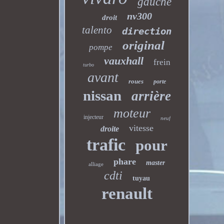
gauche
nv300
droit
talento
direction
original
pompe
vauxhall
frein
turbo
avant
roues
porte
nissan
arrière
moteur
injecteur
neuf
vitesse
droite
trafic
pour
phare
master
alliage
cdti
tuyau
renault