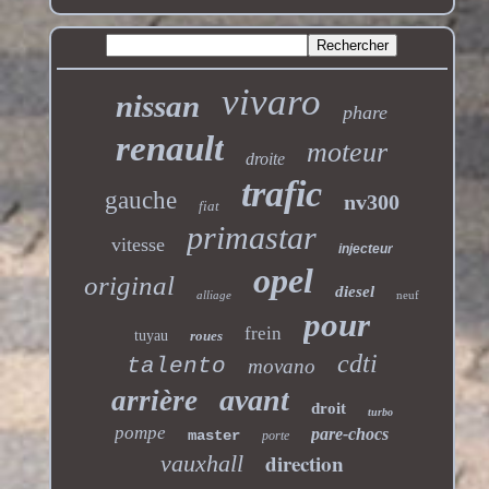
vivaro
nissan
phare
renault
moteur
droite
trafic
gauche
nv300
fiat
primastar
vitesse
injecteur
opel
original
diesel
alliage
neuf
pour
frein
tuyau
roues
cdti
talento
movano
avant
arrière
droit
turbo
pompe
pare-chocs
master
porte
direction
vauxhall