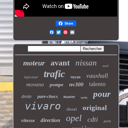
Share
nissan
avant
moteur
neuf
trafic
vauxhall
injecteur
tuyau
talento
nv300
movano
pompe
pour
droite
pare-chocs
master
turbo
vivaro
original
diesel
opel
cdti
direction
vitesse
porte