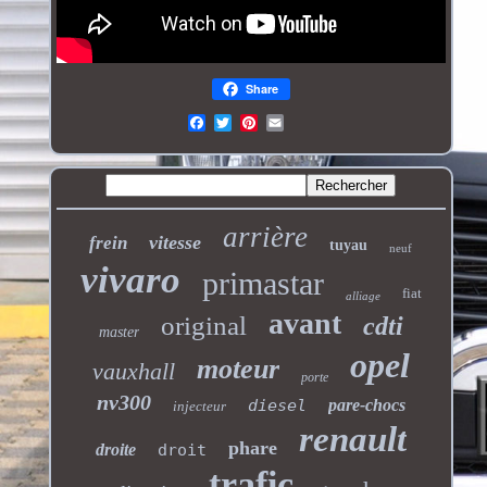
Share
arrière
vitesse
frein
tuyau
neuf
vivaro
primastar
fiat
alliage
avant
original
cdti
master
opel
moteur
vauxhall
porte
nv300
diesel
pare-chocs
injecteur
renault
phare
droite
droit
trafic