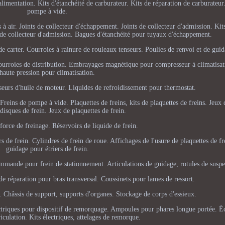
limentation. Kits d'étanchéité de carburateur. Kits de réparation de carburateu
pompe à vide.
à air. Joints de collecteur d'échappement. Joints de collecteur d'admission. Kits
s de collecteur d'admission. Bagues d'étanchéité pour tuyaux d'échappement.
de carter. Courroies à rainure de rouleaux tenseurs. Poulies de renvoi et de guid
courroies de distribution. Embrayages magnétique pour compresseur à climatisat
haute pression pour climatisation.
sseurs d'huile de moteur. Liquides de refroidissement pour thermostat.
reins de pompe à vide. Plaquettes de freins, kits de plaquettes de freins. Jeux 
 disques de frein. Jeux de plaquettes de frein.
force de freinage. Réservoirs de liquide de frein.
s de frein. Cylindres de frein de roue. Affichages de l'usure de plaquettes de f
guidage pour étriers de frein.
ommande pour frein de stationnement. Articulations de guidage, rotules de susp
de réparation pour bras transversal. Coussinets pour lames de ressort.
on. Châssis de support, supports d'organes. Stockage de corps d'essieux.
ectriques pour dispositif de remorquage. Ampoules pour phares longue portée. Éc
culation. Kits électriques, attelages de remorque.