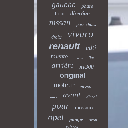
gauche
phare
direction
frein
nissan
pare-chocs
vivaro
droite
renault
cdti
talento
fiat
alliage
arrière
nv300
original
moteur
tuyau
avant
diesel
roues
pour
movano
opel
pompe
droit
vitesse