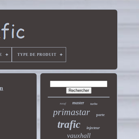
E
TYPE DE PRODUIT
on
master
neuf
turbo
primastar
porte
trafic
injecteur
vauxhall