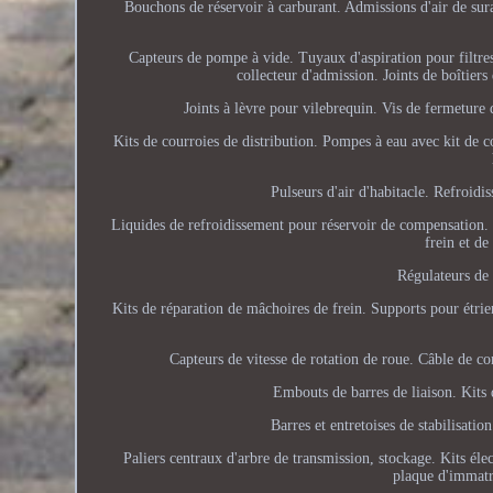
Bouchons de réservoir à carburant. Admissions d'air de sura
Capteurs de pompe à vide. Tuyaux d'aspiration pour filtres 
collecteur d'admission. Joints de boîtier
Joints à lèvre pour vilebrequin. Vis de fermeture 
Kits de courroies de distribution. Pompes à eau avec kit de 
Pulseurs d'air d'habitacle. Refroidi
Liquides de refroidissement pour réservoir de compensation. F
frein et de
Régulateurs de 
Kits de réparation de mâchoires de frein. Supports pour étrier
Capteurs de vitesse de rotation de roue. Câble de c
Embouts de barres de liaison. Kits 
Barres et entretoises de stabilisati
Paliers centraux d'arbre de transmission, stockage. Kits él
plaque d'immatri