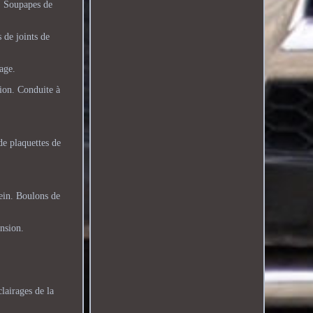
r. Soupapes de
 de joints de
age.
ion. Conduite à
de plaquettes de
rein. Boulons de
ension.
lairages de la