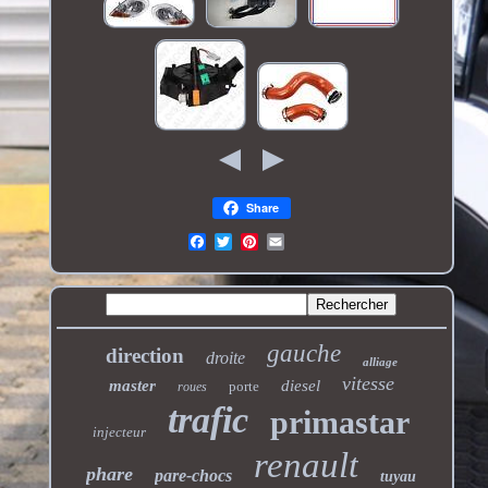
Share
gauche
direction
droite
alliage
vitesse
master
diesel
porte
roues
trafic
primastar
injecteur
renault
phare
pare-chocs
tuyau