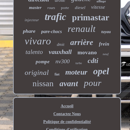
droite
alliage
vitesse
master
diesel
porte
roues
trafic
primastar
injecteur
renault
phare
pare-chocs
tuyau
vivaro
arrière
frein
droit
vauxhall
talento
movano
neuf
cdti
nv300
pompe
turbo
opel
moteur
original
fiat
pour
nissan
avant
Accueil
Contactez Nous
Politique de confidentialité
Conditions d'utilisation