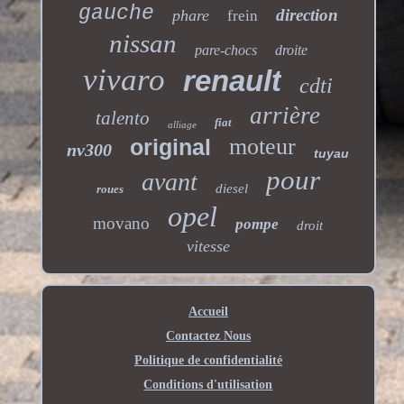
gauche
direction
phare
frein
nissan
pare-chocs
droite
vivaro
renault
cdti
arrière
talento
fiat
alliage
moteur
original
nv300
tuyau
pour
avant
diesel
roues
opel
movano
pompe
droit
vitesse
Accueil
Contactez Nous
Politique de confidentialité
Conditions d'utilisation