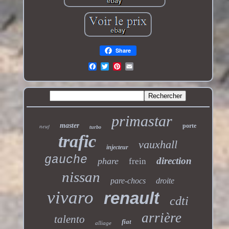
Share
primastar
master
neuf
porte
turbo
trafic
vauxhall
injecteur
gauche
direction
phare
frein
nissan
pare-chocs
droite
vivaro
renault
cdti
arrière
talento
fiat
alliage