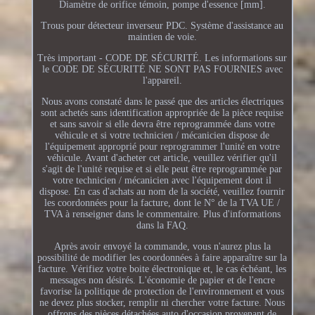
Diamètre de orifice témoin, pompe d'essence [mm].
Trous pour détecteur inverseur PDC. Système d'assistance au
maintien de voie.
Très important - CODE DE SÉCURITÉ. Les informations sur
le CODE DE SÉCURITÉ NE SONT PAS FOURNIES avec
l'appareil.
Nous avons constaté dans le passé que des articles électriques
sont achetés sans identification appropriée de la pièce requise
et sans savoir si elle devra être reprogrammée dans votre
véhicule et si votre technicien / mécanicien dispose de
l'équipement approprié pour reprogrammer l'unité en votre
véhicule. Avant d'acheter cet article, veuillez vérifier qu'il
s'agit de l'unité requise et si elle peut être reprogrammée par
votre technicien / mécanicien avec l'équipement dont il
dispose. En cas d'achats au nom de la société, veuillez fournir
les coordonnées pour la facture, dont le N° de la TVA UE /
TVA à renseigner dans le commentaire. Plus d'informations
dans la FAQ.
Après avoir envoyé la commande, vous n'aurez plus la
possibilité de modifier les coordonnées à faire apparaître sur la
facture. Vérifiez votre boite électronique et, le cas échéant, les
messages non désirés. L'économie de papier et de l'encre
favorise la politique de protection de l'environnement et vous
ne devez plus stocker, remplir ni chercher votre facture. Nous
offrons des pièces détachées auto d'occasion provenant de