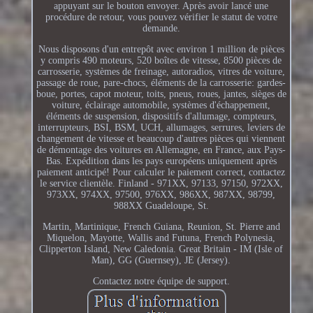
appuyant sur le bouton envoyer. Après avoir lancé une
procédure de retour, vous pouvez vérifier le statut de votre
demande.
Nous disposons d'un entrepôt avec environ 1 million de pièces
y compris 490 moteurs, 520 boîtes de vitesse, 8500 pièces de
carrosserie, systèmes de freinage, autoradios, vitres de voiture,
passage de roue, pare-chocs, éléments de la carrosserie: gardes-
boue, portes, capot moteur, toits, pneus, roues, jantes, sièges de
voiture, éclairage automobile, systèmes d'échappement,
éléments de suspension, dispositifs d'allumage, compteurs,
interrupteurs, BSI, BSM, UCH, allumages, serrures, leviers de
changement de vitesse et beaucoup d'autres pièces qui viennent
de démontage des voitures en Allemagne, en France, aux Pays-
Bas. Expédition dans les pays européens uniquement après
paiement anticipé! Pour calculer le paiement correct, contactez
le service clientèle. Finland - 971XX, 97133, 97150, 972XX,
973XX, 974XX, 97500, 976XX, 986XX, 987XX, 98799,
988XX Guadeloupe, St.
Martin, Martinique, French Guiana, Reunion, St. Pierre and
Miquelon, Mayotte, Wallis and Futuna, French Polynesia,
Clipperton Island, New Caledonia. Great Britain - IM (Isle of
Man), GG (Guernsey), JE (Jersey).
Contactez notre équipe de support.