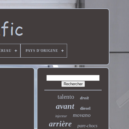
ÉRIAU
PAYS D'ORIGINE
talento
droit
avant
diesel
movano
injecteur
arrière
pare-chocs