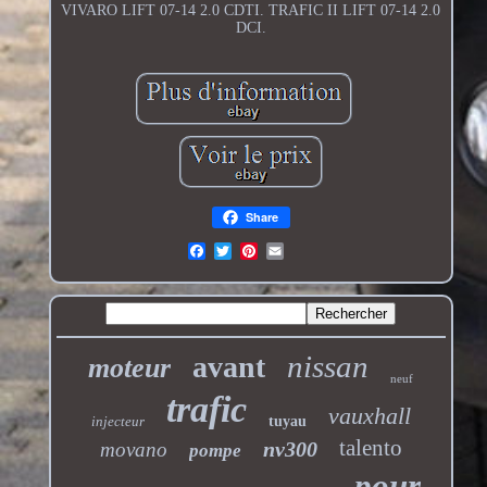
VIVARO LIFT 07-14 2.0 CDTI. TRAFIC II LIFT 07-14 2.0
DCI.
Share
nissan
avant
moteur
neuf
trafic
vauxhall
injecteur
tuyau
talento
nv300
movano
pompe
pour