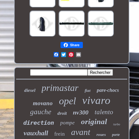
Share
primastar
pare-chocs
diesel
fiat
vivaro
opel
movano
gauche
talento
nv300
droit
original
direction
pompe
turbo
avant
vauxhall
frein
roues
porte