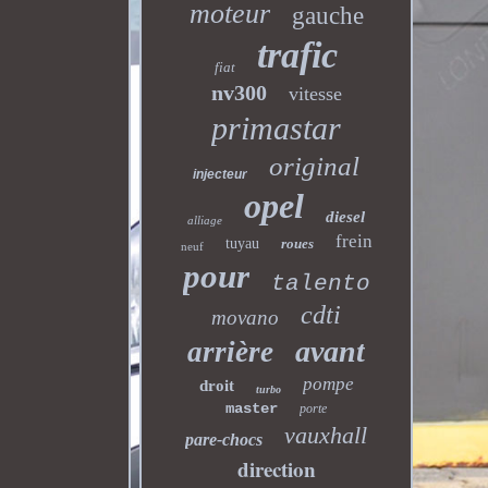
moteur
gauche
trafic
fiat
nv300
vitesse
primastar
original
injecteur
opel
diesel
alliage
frein
tuyau
roues
neuf
pour
talento
cdti
movano
avant
arrière
pompe
droit
turbo
master
porte
vauxhall
pare-chocs
direction