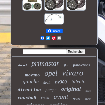
Share
primastar
pare-chocs
diesel
fiat
vivaro
opel
movano
gauche
talento
nv300
droit
original
direction
pompe
turbo
avant
vauxhall
frein
roues
porte