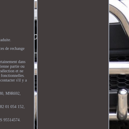
aduite.
ces de rechange
tainement dans
ienne partie ou
sélection et ne
t fonctionnelles.
ontacter s'il y a
R630, M9R692,
2 01 054 152,
 95514574.