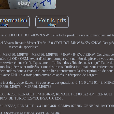
rafic 2.0 CDTI DCI 74kW 92kW. Cette fiche produit a été automatiquement tr
r. Opel Vivaro Renault Master Trafic. 2.0 CDTI DCI 74KW 84KW 92KW. Des piè
testées du spécialiste.
2, M9R780, M9R784, M9R786, M9R788. 74KW / 84KW / 92KW. Convient cer
numéro (s) OE / OEM. Avant d'acheter, comparez le numéro de pièce de votre anc
ervice client vérifie l'ajustement. La liste des véhicules ne sert qu'à l'aide de 
tes les pièces sont utilisées et ont des traces d'utilisation, mais sont entièremen
demandons donc à chaque client de lire attentivement la description ou de nous c
eu avec DHL un à trois jours ouvrables après la réception de l'argent.
t de fret du groupe Raben. Si vous avez des questions. 0 4 1 0 2/45 91 49. M9
R780, M9R784, M9R786, M9R788.
MPA 076.286. RENAULT 144110463R, RENAULT 82 00 822 404. RENAULT 8
1070. BE TURBO 129493, IPSA JTC12518.
EL 805583, RENAULT 14 41 019 46R. SAMPA 076286, GENERAL MOTORS
 MOTORS 95516206, OPEL 44 06 494.