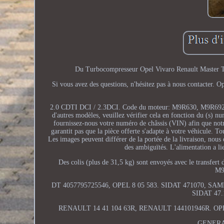
Du Turbocompresseur Opel Vivaro Renault Master T
Si vous avez des questions, n'hésitez pas à nous contacte
2.0 CDTI DCI / 2.3DCI. Code du moteur: M9R630, M9R69
d'autres modèles, veuillez vérifier cela en fonction du (s) 
fournissez-nous votre numéro de châssis (VIN) afin que notre s
garantit pas que la pièce offerte s'adapte à votre véhicule. Tou
Les images peuvent différer de la portée de la livraison, nous 
des ambiguïtés. L'alimentation a li
Des colis (plus de 31,5 kg) sont envoyés avec le transfer
M9
DT 4057795725546, OPEL 8 05 583. SIDAT 471070, SA
SIDAT 47.
RENAULT 14 41 104 63R, RENAULT 144101946R. OP
GENERAL