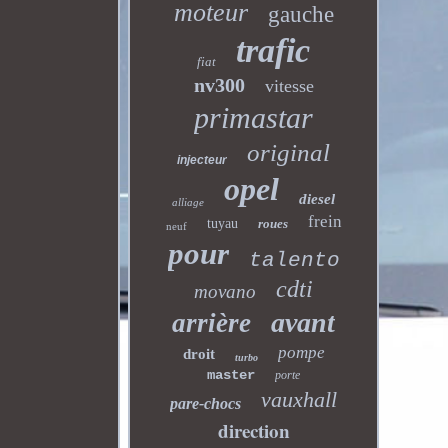
moteur
gauche
trafic
fiat
nv300
vitesse
primastar
original
injecteur
opel
diesel
alliage
frein
tuyau
roues
neuf
pour
talento
cdti
movano
avant
arrière
pompe
droit
turbo
master
porte
vauxhall
pare-chocs
direction