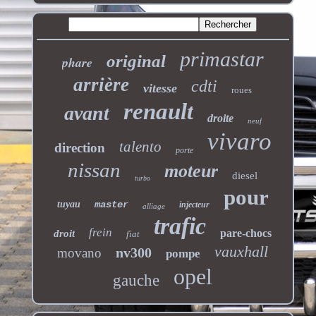
primastar
original
phare
arrière
cdti
vitesse
roues
renault
avant
droite
neuf
vivaro
talento
direction
porte
nissan
moteur
diesel
turbo
pour
tuyau
master
injecteur
alliage
trafic
frein
pare-chocs
droit
fiat
vauxhall
nv300
movano
pompe
opel
gauche