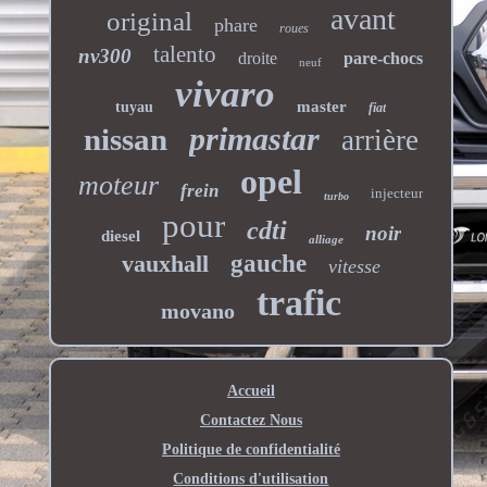
avant
original
phare
roues
talento
nv300
droite
pare-chocs
neuf
vivaro
master
tuyau
fiat
primastar
nissan
arrière
opel
moteur
frein
injecteur
turbo
pour
cdti
noir
diesel
alliage
vauxhall
gauche
vitesse
trafic
movano
Accueil
Contactez Nous
Politique de confidentialité
Conditions d'utilisation