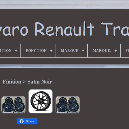
ITION
FONCTION
MARQUE
MARQUE.
P
Finition > Satin Noir
Share