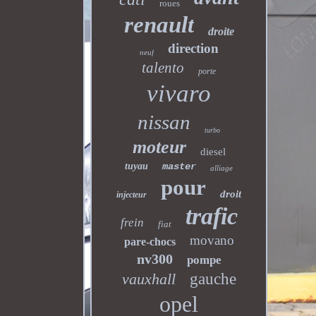
roues
renault
droite
direction
neuf
talento
porte
vivaro
nissan
turbo
moteur
diesel
tuyau
master
alliage
pour
droit
injecteur
trafic
frein
fiat
movano
pare-chocs
nv300
pompe
vauxhall
gauche
opel