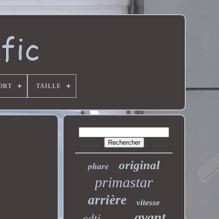
ORT
TAILLE
original
phare
primastar
arrière
vitesse
avant
cdti