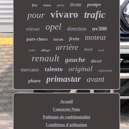
pompe
droite
fiat
roues
porte
vivaro
trafic
pour
opel
nv300
direction
vitesse
moteur
frein
pare-chocs
tuyau
arrière
droit
alliage
neuf
turbo
renault
gauche
diesel
original
talento
movano
injecteur
primastar
avant
phare
Accueil
Contactez Nous
Politique de confidentialité
Conditions d'utilisation