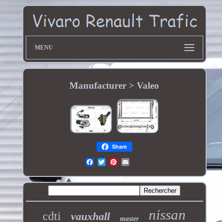
MENU
Manufacturer > Valeo
Share
nissan
cdti
vauxhall
master