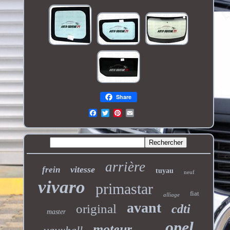
Share
arrière
vitesse
frein
tuyau
neuf
vivaro
primastar
fiat
alliage
avant
original
cdti
master
opel
moteur