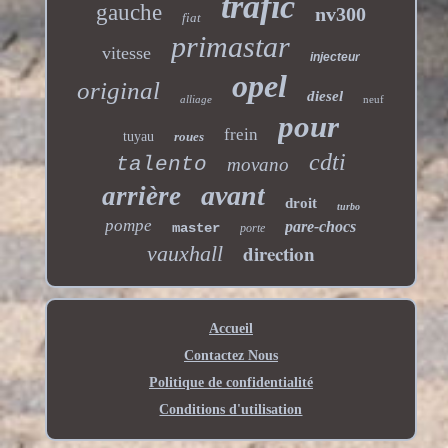
trafic
gauche
nv300
fiat
primastar
vitesse
injecteur
opel
original
diesel
alliage
neuf
pour
frein
tuyau
roues
cdti
talento
movano
avant
arrière
droit
turbo
pompe
pare-chocs
master
porte
direction
vauxhall
Accueil
Contactez Nous
Politique de confidentialité
Conditions d'utilisation