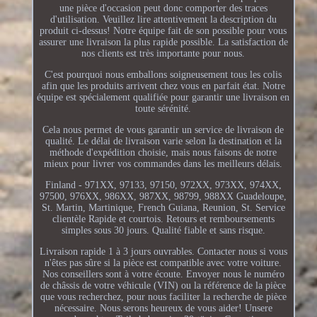
une pièce d'occasion peut donc comporter des traces
d'utilisation. Veuillez lire attentivement la description du
produit ci-dessus! Notre équipe fait de son possible pour vous
assurer une livraison la plus rapide possible. La satisfaction de
nos clients est très importante pour nous.
C'est pourquoi nous emballons soigneusement tous les colis
afin que les produits arrivent chez vous en parfait état. Notre
équipe est spécialement qualifiée pour garantir une livraison en
toute sérénité.
Cela nous permet de vous garantir un service de livraison de
qualité. Le délai de livraison varie selon la destination et la
méthode d'expédition choisie, mais nous faisons de notre
mieux pour livrer vos commandes dans les meilleurs délais.
Finland - 971XX, 97133, 97150, 972XX, 973XX, 974XX,
97500, 976XX, 986XX, 987XX, 98799, 988XX Guadeloupe,
St. Martin, Martinique, French Guiana, Reunion, St. Service
clientèle Rapide et courtois. Retours et remboursements
simples sous 30 jours. Qualité fiable et sans risque.
Livraison rapide 1 à 3 jours ouvrables. Contacter nous si vous
n'êtes pas sûre si la pièce est compatible avec votre voiture.
Nos conseillers sont à votre écoute. Envoyer nous le numéro
de châssis de votre véhicule (VIN) ou la référence de la pièce
que vous recherchez, pour nous faciliter la recherche de pièce
nécessaire. Nous serons heureux de vous aider! Unsere