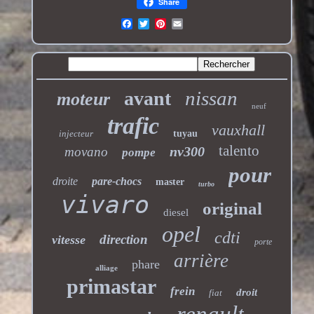
Share
nissan
avant
moteur
neuf
trafic
vauxhall
injecteur
tuyau
talento
nv300
movano
pompe
pour
droite
pare-chocs
master
turbo
vivaro
original
diesel
opel
cdti
direction
vitesse
porte
arrière
phare
alliage
primastar
frein
droit
fiat
renault