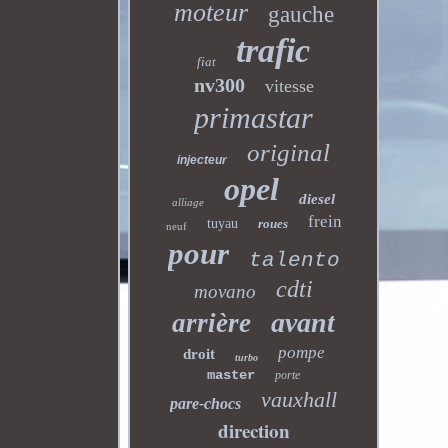
moteur
gauche
trafic
fiat
nv300
vitesse
primastar
original
injecteur
opel
diesel
alliage
frein
tuyau
roues
neuf
pour
talento
cdti
movano
avant
arrière
pompe
droit
turbo
master
porte
vauxhall
pare-chocs
direction