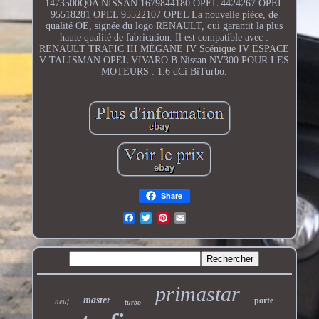
1473500Q0A NISSAN 1679844180 OPEL 4424267 OPEL
95518281 OPEL 95522107 OPEL La nouvelle pièce, de
qualité OE, signée du logo RENAULT, qui garantit la plus
haute qualité de fabrication. Il est compatible avec :
RENAULT TRAFIC III MÉGANE IV Scénique IV ESPACE
V TALISMAN OPEL VIVARO B Nissan NV300 POUR LES
MOTEURS : 1.6 dCi BiTurbo.
Share
primastar
master
neuf
porte
turbo