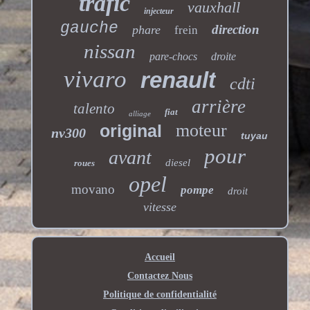
trafic
vauxhall
injecteur
gauche
direction
phare
frein
nissan
pare-chocs
droite
vivaro
renault
cdti
arrière
talento
fiat
alliage
moteur
original
nv300
tuyau
pour
avant
diesel
roues
opel
movano
pompe
droit
vitesse
Accueil
Contactez Nous
Politique de confidentialité