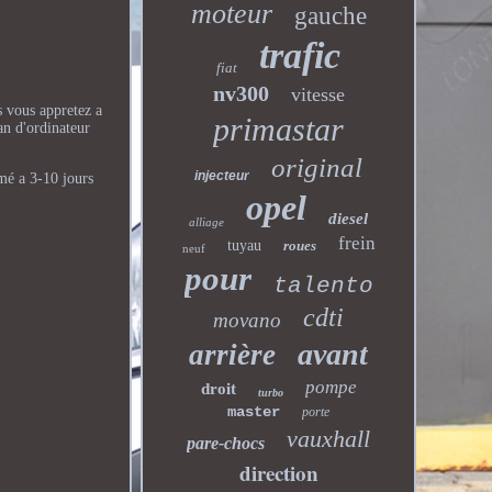
moteur
gauche
trafic
fiat
nv300
vitesse
vous appretez a
primastar
an d'ordinateur
original
injecteur
é a 3-10 jours
opel
diesel
alliage
frein
tuyau
roues
neuf
pour
talento
cdti
movano
avant
arrière
pompe
droit
turbo
master
porte
vauxhall
pare-chocs
direction