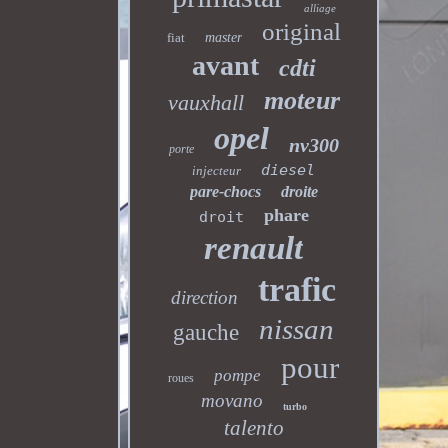
alliage
original
fiat
master
avant
cdti
moteur
vauxhall
opel
nv300
porte
diesel
injecteur
pare-chocs
droite
phare
droit
renault
trafic
direction
nissan
gauche
pour
pompe
roues
movano
turbo
talento