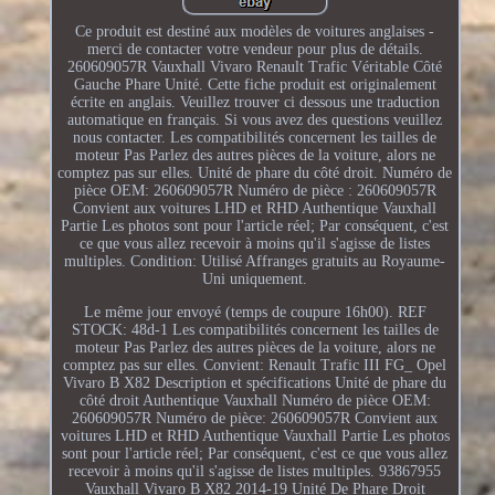
Ce produit est destiné aux modèles de voitures anglaises -
merci de contacter votre vendeur pour plus de détails.
260609057R Vauxhall Vivaro Renault Trafic Véritable Côté
Gauche Phare Unité. Cette fiche produit est originalement
écrite en anglais. Veuillez trouver ci dessous une traduction
automatique en français. Si vous avez des questions veuillez
nous contacter. Les compatibilités concernent les tailles de
moteur Pas Parlez des autres pièces de la voiture, alors ne
comptez pas sur elles. Unité de phare du côté droit. Numéro de
pièce OEM: 260609057R Numéro de pièce : 260609057R
Convient aux voitures LHD et RHD Authentique Vauxhall
Partie Les photos sont pour l'article réel; Par conséquent, c'est
ce que vous allez recevoir à moins qu'il s'agisse de listes
multiples. Condition: Utilisé Affranges gratuits au Royaume-
Uni uniquement.
Le même jour envoyé (temps de coupure 16h00). REF
STOCK: 48d-1 Les compatibilités concernent les tailles de
moteur Pas Parlez des autres pièces de la voiture, alors ne
comptez pas sur elles. Convient: Renault Trafic III FG_ Opel
Vivaro B X82 Description et spécifications Unité de phare du
côté droit Authentique Vauxhall Numéro de pièce OEM:
260609057R Numéro de pièce: 260609057R Convient aux
voitures LHD et RHD Authentique Vauxhall Partie Les photos
sont pour l'article réel; Par conséquent, c'est ce que vous allez
recevoir à moins qu'il s'agisse de listes multiples. 93867955
Vauxhall Vivaro B X82 2014-19 Unité De Phare Droit