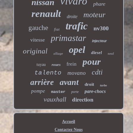
vivaro
nissan
phare
renault
moteur
droite
trafic
gauche
nv300
fiat
primastar
vitesse
injecteur
opel
original
diesel
alliage
neuf
pour
frein
tuyau
roues
cdti
talento
movano
avant
arrière
droit
turbo
pompe
pare-chocs
master
porte
direction
vauxhall
Accueil
Contactez Nous