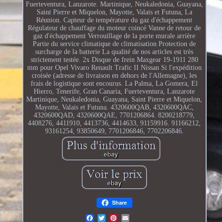
Fuerteventura, Lanzarote. Martinique, Neukaledonia, Guayana,
Saint Pierre et Miquelon, Mayotte, Valais et Futuna, La
Réunion. Capteur de température du gaz d'échappement
Régulateur de chauffage du moteur coincé Vanne de retour de
gaz d'échappement Verrouillage de la porte murale arrière
Partie du service climatique de climatisation Protection de
surcharge de la batterie La qualité de nos articles est très
strictement testée. 2x Disque de frein Maxgear 19-1911 280
mm pour Opel Vivaro Renault Trafic II Nissan Si l'expédition
croisée (adresse de livraison en dehors de l'Allemagne), les
frais de logistique sont encourus. La Palma, La Gomera, El
Hierro, Tenerife, Gran Canaria, Fuerteventura, Lanzarote
Martinique, Neukaledonia, Guayana, Saint Pierre et Miquelon,
Mayotte, Valais et Futuna. 4320600QAB, 4320600QAC,
4320600QAD, 4320600QAE, 7701206864. 8200218779,
4408276, 4411910, 4413736, 4414633, 91159916. 91166212,
93161254, 93850649, 7701206846, 7702206846.
Share