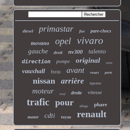
primastar
pare-chocs
diesel
fiat
vivaro
opel
movano
gauche
talento
nv300
droit
original
direction
pompe
turbo
avant
vauxhall
frein
roues
porte
nissan
arrière
injecteur
moteur
vitesse
droite
neuf
trafic
pour
phare
alliage
renault
cdti
master
tuyau