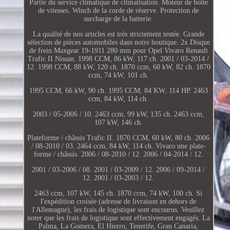
Partie du service climatique de climatisation. Moteur de boîte
de vitesses. Winch de la corde de réserve. Protection de
surcharge de la batterie.
La qualité de nos articles est très strictement testée. Grande
sélection de pièces automobiles dans notre boutique. 2x Disque
de frein Maxgear 19-1911 280 mm pour Opel Vivaro Renault
Trafic II Nissan. 1998 CCM, 86 kW, 117 ch. 2001 / 03-2014 /
12. 1998 CCM, 88 kW, 120 ch. 1870 ccm, 60 kW, 82 ch. 1870
ccm, 74 kW, 101 ch.
1995 CCM, 66 kW, 90 ch. 1995 CCM, 84 KW, 114 HP. 2463
ccm, 84 kW, 114 ch.
2003 / 05-2006 / 10. 2463 ccm, 99 kW, 135 ch. 2463 ccm,
107 kW, 146 ch.
Plateforme / châssis Trafic II. 1870 CCM, 60 kW, 80 ch. 2006
/ 08-2010 / 03. 2464 ccm, 84 kW, 114 ch. Vivaro une plate-
forme / châssis. 2006 / 08-2010 / 12. 2006 / 04-2014 / 12.
2001 / 03-2006 / 08. 2001 / 03-2009 / 12. 2006 / 09-2014 /
12. 2001 / 03-2003 / 12.
2463 ccm, 107 kW, 145 ch. 1870 ccm, 74 kW, 100 ch. Si
l'expédition croisée (adresse de livraison en dehors de
l'Allemagne), les frais de logistique sont encourus. Veuillez
noter que les frais de logistique sont effectivement engagés. La
Palma, La Gomera, El Hierro, Tenerife, Gran Canaria,