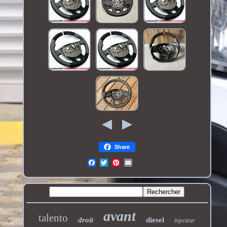
Share
avant
talento
droit
diesel
injecteur