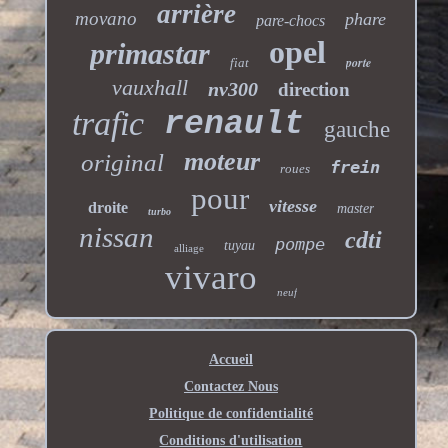
arrière
movano
phare
pare-chocs
opel
primastar
porte
fiat
vauxhall
nv300
direction
trafic
renault
gauche
moteur
original
frein
roues
pour
vitesse
droite
master
turbo
nissan
cdti
pompe
tuyau
alliage
vivaro
neuf
Accueil
Contactez Nous
Politique de confidentialité
Conditions d'utilisation