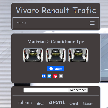
MENU
Matériau > Caoutchouc Tpe
Share
avant
talento
droit
diesel
injecteur