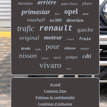
arrière
movano
phare
pare-chocs
opel
primastar
porte
fiat
vauxhall
nv300
direction
trafic
renault
gauche
moteur
original
frein
roues
pour
vitesse
droite
master
turbo
nissan
cdti
pompe
tuyau
alliage
vivaro
neuf
Accueil
Contactez Nous
Politique de confidentialité
Conditions d'utilisation