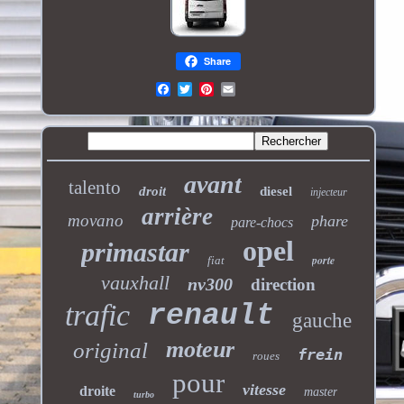
Share
avant
talento
droit
diesel
injecteur
arrière
movano
phare
pare-chocs
opel
primastar
porte
fiat
vauxhall
nv300
direction
trafic
renault
gauche
moteur
original
frein
roues
pour
vitesse
droite
master
turbo