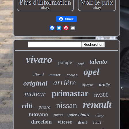
Share
vivaro
talento
pompe
neuf
opel
diesel
master
roues
arrière
original
droite
injecteur
primastar
moteur
nv300
renault
nissan
cdti
phare
movano
pare-chocs
tuyau
alliage
direction
vitesse
droit
fiat