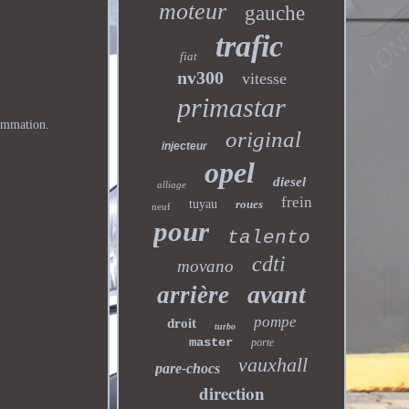
moteur
gauche
trafic
fiat
nv300
vitesse
primastar
rammation.
original
injecteur
opel
diesel
alliage
frein
tuyau
roues
neuf
pour
talento
cdti
movano
avant
arrière
pompe
droit
turbo
master
porte
vauxhall
pare-chocs
direction