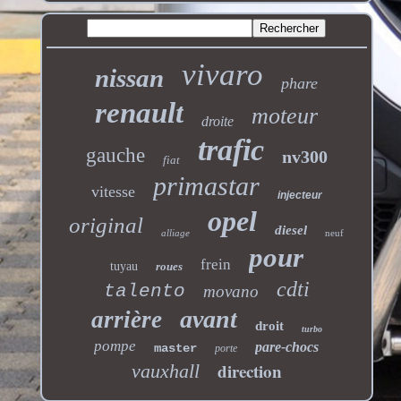
vivaro
nissan
phare
renault
moteur
droite
trafic
gauche
nv300
fiat
primastar
vitesse
injecteur
opel
original
diesel
alliage
neuf
pour
frein
tuyau
roues
cdti
talento
movano
avant
arrière
droit
turbo
pompe
pare-chocs
master
porte
direction
vauxhall