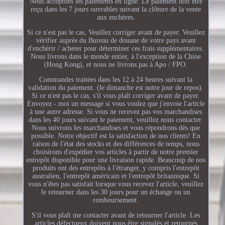
Nous acceptons les paiements en ligne. Le paiement doit être
reçu dans les 7 jours ouvrables suivant la clôture de la vente
aux enchères.
Si ce n'est pas le cas, Veuillez corriger avant de payer. Veuillez
vérifier auprès du Bureau de douane de votre pays avant
d'enchérir / acheter pour déterminer ces frais supplémentaires.
Nous livrons dans le monde entier, à l'exception de la Chine
(Hong Kong), et nous ne livrons pas à Apo / FPO.
Commandes traitées dans les 12 à 24 heures suivant la
validation du paiement. (le dimanche est notre jour de repos).
Si ce n'est pas le cas, s'il vous plaît corriger avant de payer.
Envoyez - moi un message si vous voulez que j'envoie l'article
à une autre adresse. Si vous ne recevez pas vos marchandises
dans les 40 jours suivant le paiement, veuillez nous contacter.
Nous suivrons les marchandises et vous répondrons dès que
possible. Notre objectif est la satisfaction de nos clients! En
raison de l'état des stocks et des différences de temps, nous
choisirons d'expédier vos articles à partir de notre premier
entrepôt disponible pour une livraison rapide. Beaucoup de nos
produits ont des entrepôts à l'étranger, y compris l'entrepôt
australien, l'entrepôt américain et l'entrepôt britannique. Si
vous n'êtes pas satisfait lorsque vous recevez l'article, veuillez
le retourner dans les 30 jours pour un échange ou un
remboursement.
S'il vous plaît me contacter avant de retourner l'article. Les
articles défectueux doivent nous être signalés et retournés