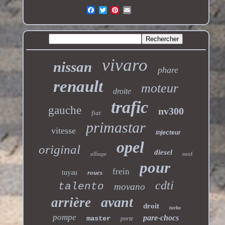
vivaro
nissan
phare
renault
moteur
droite
trafic
gauche
nv300
fiat
primastar
vitesse
injecteur
opel
original
diesel
alliage
neuf
pour
frein
tuyau
roues
cdti
talento
movano
avant
arrière
droit
turbo
pompe
pare-chocs
master
porte