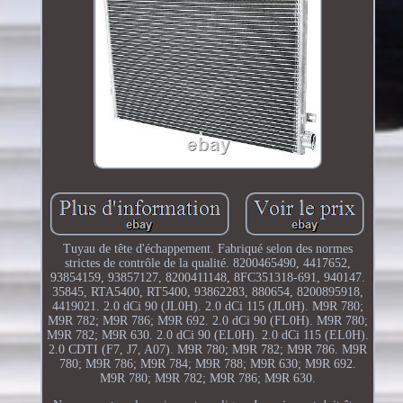
Tuyau de tête d'échappement. Fabriqué selon des normes
strictes de contrôle de la qualité. 8200465490, 4417652,
93854159, 93857127, 8200411148, 8FC351318-691, 940147.
35845, RTA5400, RT5400, 93862283, 880654, 8200895918,
4419021. 2.0 dCi 90 (JL0H). 2.0 dCi 115 (JL0H). M9R 780;
M9R 782; M9R 786; M9R 692. 2.0 dCi 90 (FL0H). M9R 780;
M9R 782; M9R 630. 2.0 dCi 90 (EL0H). 2.0 dCi 115 (EL0H).
2.0 CDTI (F7, J7, A07). M9R 780; M9R 782; M9R 786. M9R
780; M9R 786; M9R 784; M9R 788; M9R 630; M9R 692.
M9R 780; M9R 782; M9R 786; M9R 630.