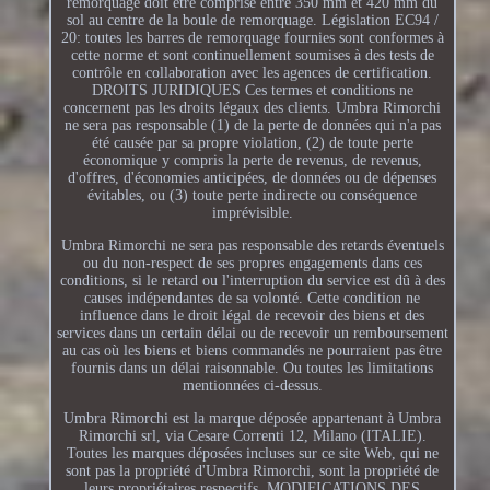
remorquage doit être comprise entre 350 mm et 420 mm du
sol au centre de la boule de remorquage. Législation EC94 /
20: toutes les barres de remorquage fournies sont conformes à
cette norme et sont continuellement soumises à des tests de
contrôle en collaboration avec les agences de certification.
DROITS JURIDIQUES Ces termes et conditions ne
concernent pas les droits légaux des clients. Umbra Rimorchi
ne sera pas responsable (1) de la perte de données qui n'a pas
été causée par sa propre violation, (2) de toute perte
économique y compris la perte de revenus, de revenus,
d'offres, d'économies anticipées, de données ou de dépenses
évitables, ou (3) toute perte indirecte ou conséquence
imprévisible.
Umbra Rimorchi ne sera pas responsable des retards éventuels
ou du non-respect de ses propres engagements dans ces
conditions, si le retard ou l'interruption du service est dû à des
causes indépendantes de sa volonté. Cette condition ne
influence dans le droit légal de recevoir des biens et des
services dans un certain délai ou de recevoir un remboursement
au cas où les biens et biens commandés ne pourraient pas être
fournis dans un délai raisonnable. Ou toutes les limitations
mentionnées ci-dessus.
Umbra Rimorchi est la marque déposée appartenant à Umbra
Rimorchi srl, via Cesare Correnti 12, Milano (ITALIE).
Toutes les marques déposées incluses sur ce site Web, qui ne
sont pas la propriété d'Umbra Rimorchi, sont la propriété de
leurs propriétaires respectifs. MODIFICATIONS DES