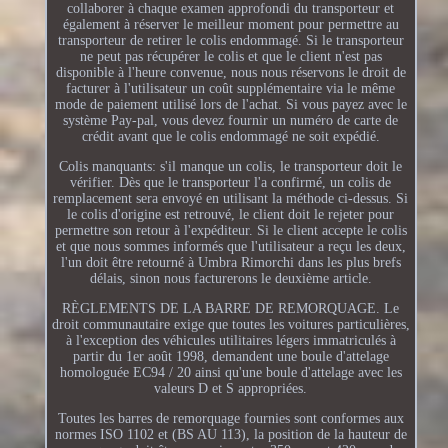
collaborer à chaque examen approfondi du transporteur et
également à réserver le meilleur moment pour permettre au
transporteur de retirer le colis endommagé. Si le transporteur
ne peut pas récupérer le colis et que le client n'est pas
disponible à l'heure convenue, nous nous réservons le droit de
facturer à l'utilisateur un coût supplémentaire via le même
mode de paiement utilisé lors de l'achat. Si vous payez avec le
système Pay-pal, vous devez fournir un numéro de carte de
crédit avant que le colis endommagé ne soit expédié.
Colis manquants: s'il manque un colis, le transporteur doit le
vérifier. Dès que le transporteur l'a confirmé, un colis de
remplacement sera envoyé en utilisant la méthode ci-dessus. Si
le colis d'origine est retrouvé, le client doit le rejeter pour
permettre son retour à l'expéditeur. Si le client accepte le colis
et que nous sommes informés que l'utilisateur a reçu les deux,
l'un doit être retourné à Umbra Rimorchi dans les plus brefs
délais, sinon nous facturerons le deuxième article.
RÈGLEMENTS DE LA BARRE DE REMORQUAGE. Le
droit communautaire exige que toutes les voitures particulières,
à l'exception des véhicules utilitaires légers immatriculés à
partir du 1er août 1998, demandent une boule d'attelage
homologuée EC94 / 20 ainsi qu'une boule d'attelage avec les
valeurs D et S appropriées.
Toutes les barres de remorquage fournies sont conformes aux
normes ISO 1102 et (BS AU 113), la position de la hauteur de