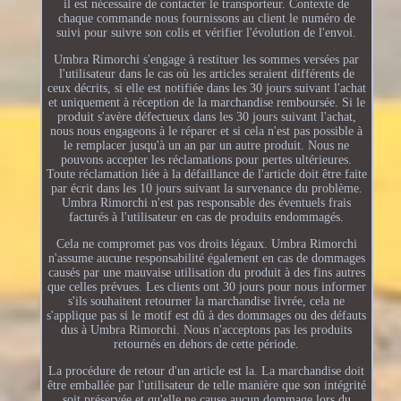
il est nécessaire de contacter le transporteur. Contexte de
chaque commande nous fournissons au client le numéro de
suivi pour suivre son colis et vérifier l'évolution de l'envoi.
Umbra Rimorchi s'engage à restituer les sommes versées par
l'utilisateur dans le cas où les articles seraient différents de
ceux décrits, si elle est notifiée dans les 30 jours suivant l'achat
et uniquement à réception de la marchandise remboursée. Si le
produit s'avère défectueux dans les 30 jours suivant l'achat,
nous nous engageons à le réparer et si cela n'est pas possible à
le remplacer jusqu'à un an par un autre produit. Nous ne
pouvons accepter les réclamations pour pertes ultérieures.
Toute réclamation liée à la défaillance de l'article doit être faite
par écrit dans les 10 jours suivant la survenance du problème.
Umbra Rimorchi n'est pas responsable des éventuels frais
facturés à l'utilisateur en cas de produits endommagés.
Cela ne compromet pas vos droits légaux. Umbra Rimorchi
n'assume aucune responsabilité également en cas de dommages
causés par une mauvaise utilisation du produit à des fins autres
que celles prévues. Les clients ont 30 jours pour nous informer
s'ils souhaitent retourner la marchandise livrée, cela ne
s'applique pas si le motif est dû à des dommages ou des défauts
dus à Umbra Rimorchi. Nous n'acceptons pas les produits
retournés en dehors de cette période.
La procédure de retour d'un article est la. La marchandise doit
être emballée par l'utilisateur de telle manière que son intégrité
soit préservée et qu'elle ne cause aucun dommage lors du