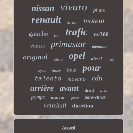
vivaro
nissan
phare
renault
moteur
droite
trafic
gauche
nv300
fiat
primastar
vitesse
injecteur
opel
original
diesel
alliage
neuf
pour
frein
tuyau
roues
cdti
talento
movano
avant
arrière
droit
turbo
pompe
pare-chocs
master
porte
direction
vauxhall
Accueil