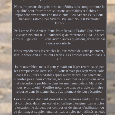
Nous proposons des prix bas compétitifs sans compromettre la
qualité pour fournir des solutions abordables et fiables qui
répondent aux attentes de nos clients. Feu Arrière Feux Pour
Renault Trafic/ Opel Vivaro B/Nissan NV300 Primastar
Dx+Gx.
2x Lampe Feu Arrière Feux Pour Renault Trafic/ Opel Vivaro
B/Nissan NV300 R+L. Numéro(s) de référence OEM. 2 pièce
(droite + gauche). Si vous avez d'autres questions, n'hésitez pas
à nous recontacter.
Nous expédierons les articles le jour même de votre paiement,
sauf le week-end et les jours fériés. Les articles arrivent dans 3
à 7.
Jours ouvrables, mais il peut y avoir un léger retard causé par
les entreprises de livraison. Si vous n'avez pas reçu votre colis
dans les 7 jours ouvrables après avoir effectué le paiement,
n'hésitez pas à nous contacter, nous sommes là pour vous aider
et résoudre le problème dans les meilleurs délais. Merci de
nous avoir choisi! Veuillez noter que chaque article doit être
retourné dans le même état qu'au moment de leur réception.
Les articles en état neuf doivent être retournés neufs, inutilisés
et complets: dans leur état et emballage d'origine. Les articles
d'occasion ne doivent pas comporter de signes d'utilisation ou
de dommages supplémentaires. Les articles non utilisés achetés