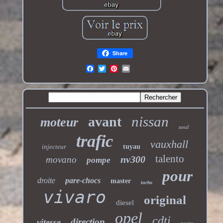
Share
nissan
avant
moteur
neuf
trafic
vauxhall
injecteur
tuyau
talento
nv300
movano
pompe
pour
droite
pare-chocs
master
turbo
vivaro
original
diesel
opel
cdti
direction
vitesse