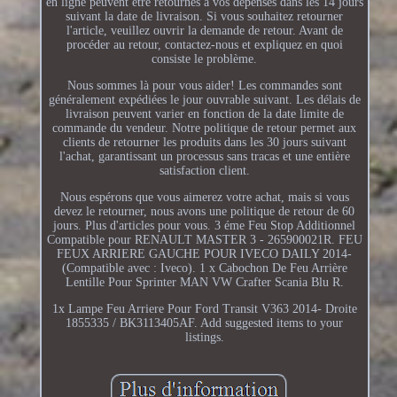
en ligne peuvent être retournés à vos dépenses dans les 14 jours
suivant la date de livraison. Si vous souhaitez retourner
l'article, veuillez ouvrir la demande de retour. Avant de
procéder au retour, contactez-nous et expliquez en quoi
consiste le problème.
Nous sommes là pour vous aider! Les commandes sont
généralement expédiées le jour ouvrable suivant. Les délais de
livraison peuvent varier en fonction de la date limite de
commande du vendeur. Notre politique de retour permet aux
clients de retourner les produits dans les 30 jours suivant
l'achat, garantissant un processus sans tracas et une entière
satisfaction client.
Nous espérons que vous aimerez votre achat, mais si vous
devez le retourner, nous avons une politique de retour de 60
jours. Plus d'articles pour vous. 3 éme Feu Stop Additionnel
Compatible pour RENAULT MASTER 3 - 265900021R. FEU
FEUX ARRIERE GAUCHE POUR IVECO DAILY 2014-
(Compatible avec : Iveco). 1 x Cabochon De Feu Arrière
Lentille Pour Sprinter MAN VW Crafter Scania Blu R.
1x Lampe Feu Arriere Pour Ford Transit V363 2014- Droite
1855335 / BK3113405AF. Add suggested items to your
listings.