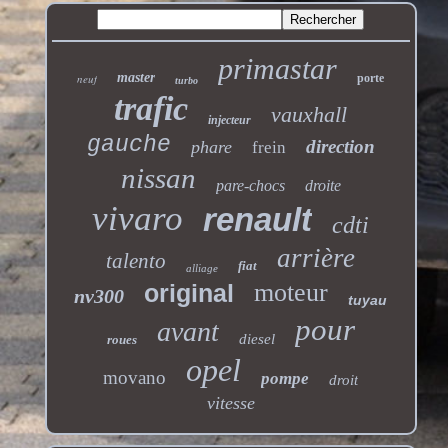
primastar
master
neuf
porte
turbo
trafic
vauxhall
injecteur
gauche
direction
phare
frein
nissan
pare-chocs
droite
vivaro
renault
cdti
arrière
talento
fiat
alliage
moteur
original
nv300
tuyau
pour
avant
diesel
roues
opel
movano
pompe
droit
vitesse