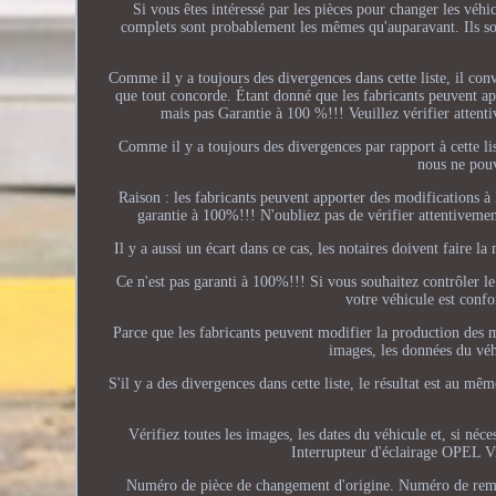
Si vous êtes intéressé par les pièces pour changer les véh
complets sont probablement les mêmes qu'auparavant. Ils sont 
Comme il y a toujours des divergences dans cette liste, il con
que tout concorde. Étant donné que les fabricants peuvent app
mais pas Garantie à 100 %!!! Veuillez vérifier attenti
Comme il y a toujours des divergences par rapport à cette li
nous ne pouv
Raison : les fabricants peuvent apporter des modifications à
garantie à 100%!!! N'oubliez pas de vérifier attentivement
Il y a aussi un écart dans ce cas, les notaires doivent faire 
Ce n'est pas garanti à 100%!!! Si vous souhaitez contrôler le
votre véhicule est confo
Parce que les fabricants peuvent modifier la production des m
images, les données du véh
S'il y a des divergences dans cette liste, le résultat est au 
Vérifiez toutes les images, les dates du véhicule et, si né
Interrupteur d'éclairage OPEL 
Numéro de pièce de changement d'origine. Numéro de