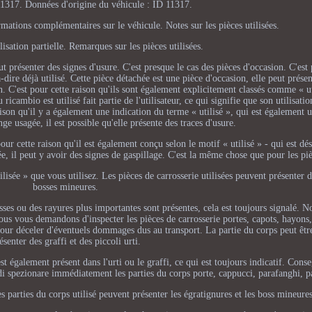
11317. Données d'origine du véhicule : ID 11317.
mations complémentaires sur le véhicule. Notes sur les pièces utilisées.
isation partielle. Remarques sur les pièces utilisées.
t présenter des signes d'usure. C'est presque le cas des pièces d'occasion. C'est 
à-dire déjà utilisé. Cette pièce détachée est une pièce d'occasion, elle peut présen
on. C'est pour cette raison qu'ils sont également explicitement classés comme « u
icambio est utilisé fait partie de l'utilisateur, ce qui signifie que son utilisatio
raison qu'il y a également une indication du terme « utilisé », qui est également 
nge usagée, il est possible qu'elle présente des traces d'usure.
pour cette raison qu'il est également conçu selon le motif « utilisé » - qui est dés
ée, il peut y avoir des signes de gaspillage. C'est la même chose que pour les piè
ilisée » que vous utilisez. Les pièces de carrosserie utilisées peuvent présenter 
bosses mineures.
sses ou des rayures plus importantes sont présentes, cela est toujours signalé. N
us vous demandons d'inspecter les pièces de carrosserie portes, capots, hayons, 
pour déceler d'éventuels dommages dus au transport. La partie du corps peut être
ésenter des graffi et des piccoli urti.
st également présent dans l'urti ou le graffi, ce qui est toujours indicatif. Cons
 spezionare immédiatement les parties du corps porte, cappucci, parafanghi, pa
s parties du corps utilisé peuvent présenter les égratignures et les boss mineure