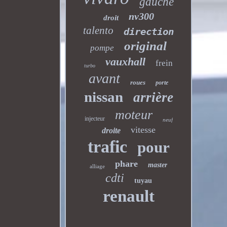
gauche
nv300
droit
talento
direction
original
pompe
vauxhall
frein
turbo
avant
roues
porte
nissan
arrière
moteur
injecteur
neuf
vitesse
droite
trafic
pour
phare
master
alliage
cdti
tuyau
renault