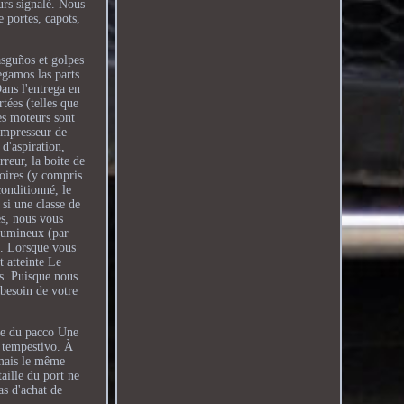
urs signalé. Nous
 portes, capots,
asguños et golpes
egamos las parts
ans l'entrega en
tées (telles que
es moteurs sont
compresseur de
d'aspiration,
reur, la boite de
soires (y compris
conditionné, le
 si une classe de
es, nous vous
olumineux (par
e. Lorsque vous
t atteinte Le
is. Puisque nous
 besoin de votre
nte du pacco Une
e tempestivo. À
 mais le même
aille du port ne
as d'achat de