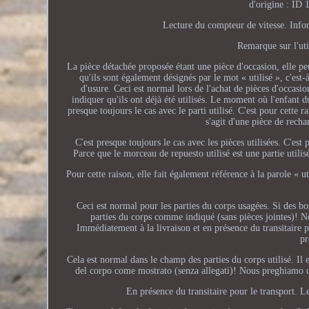
d'origine : ID 
Lecture du compteur de vitesse. Infor
Remarque sur l'util
La pièce détachée proposée étant une pièce d'occasion, elle peu
qu'ils sont également désignés par le mot « utilisé », c'est-
d'usure. Ceci est normal lors de l'achat de pièces d'occasi
indiquer qu'ils ont déjà été utilisés. Le moment où l'enfant du r
presque toujours le cas avec le parti utilisé. C'est pour cette 
s'agit d'une pièce de recha
C'est presque toujours le cas avec les pièces utilisées. C'est 
Parce que le morceau de repuesto utilisé est une partie utilis
Pour cette raison, elle fait également référence à la parole « ut
Ceci est normal pour les parties du corps usagées. Si des bo
parties du corps comme indiqué (sans pièces jointes)! No
Immédiatement à la livraison et en présence du transitaire 
pr
Cela est normal dans le champ des parties du corps utilisé. Il e
del corpo come mostrato (senza allegati)! Nous preghiamo di
En présence du transitaire pour le transport. Le