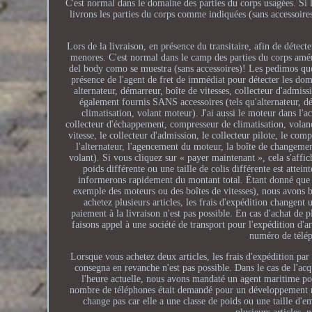
C'est normal dans le domaine des parties du corps usagées. Si l
livrons les parties du corps comme indiquées (sans accessoire
Lors de la livraison, en présence du transitaire, afin de déte
menores. C'est normal dans le camp des parties du corps améri
del body como se muestra (sans accessoires)! Les pedimos que i
présence de l'agent de fret de immédiat pour détecter les do
alternateur, démarreur, boîte de vitesses, collecteur d'admi
également fournis SANS accessoires (tels qu'alternateur, d
climatisation, volant moteur). J'ai aussi le moteur dans l'
collecteur d'échappement, compresseur de climatisation, volano
vitesse, le collecteur d'admission, le collecteur pilote, le co
l'alternateur, l'agencement du moteur, la boîte de changemen
volant). Si vous cliquez sur « payer maintenant », cela s'affich
poids différente ou une taille de colis différente est attei
informerons rapidement du montant total. Étant donné que n
exemple des moteurs ou des boîtes de vitesses), nous avons 
achetez plusieurs articles, les frais d'expédition changent 
paiement à la livraison n'est pas possible. En cas d'achat de 
faisons appel à une société de transport pour l'expédition d'
numéro de télép
Lorsque vous achetez deux articles, les frais d'expédition p
consegna en revanche n'est pas possible. Dans le cas de l'acq
l'heure actuelle, nous avons mandaté un agent maritime po
nombre de téléphones était demandé pour un développement rapi
change pas car elle a une classe de poids ou une taille d'