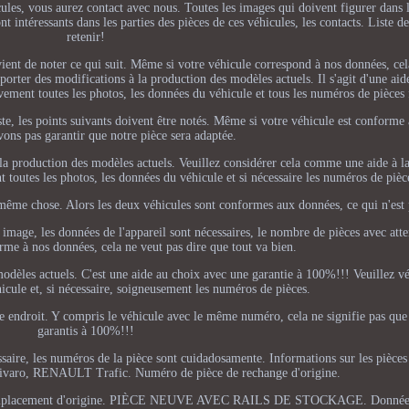
icules, vous aurez contact avec nous. Toutes les images qui doivent figurer dans 
intéressants dans les parties des pièces de ces véhicules, les contacts. Liste des
retenir!
vient de noter ce qui suit. Même si votre véhicule correspond à nos données, cel
orter des modifications à la production des modèles actuels. Il s'agit d'une aide
vement toutes les photos, les données du véhicule et tous les numéros de pièces 
ste, les points suivants doivent être notés. Même si votre véhicule est conforme
ons pas garantir que notre pièce sera adaptée.
 la production des modèles actuels. Veuillez considérer cela comme une aide à la
 toutes les photos, les données du véhicule et si nécessaire les numéros de pièc
la même chose. Alors les deux véhicules sont conformes aux données, ce qui n'est p
 image, les données de l'appareil sont nécessaires, le nombre de pièces avec att
rme à nos données, cela ne veut pas dire que tout va bien.
odèles actuels. C'est une aide au choix avec une garantie à 100%!!! Veuillez vér
icule et, si nécessaire, soigneusement les numéros de pièces.
même endroit. Y compris le véhicule avec le même numéro, cela ne signifie pas que
garantis à 100%!!!
cessaire, les numéros de la pièce sont cuidadosamente. Informations sur les pièce
Vivaro, RENAULT Trafic. Numéro de pièce de rechange d'origine.
 remplacement d'origine. PIÈCE NEUVE AVEC RAILS DE STOCKAGE. Données