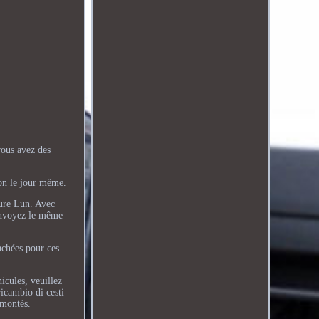
vous avez des
ion le jour même.
eure Lun. Avec
 Envoyez le même
achées pour ces
icules, veuillez
icambio di cesti
émontés.