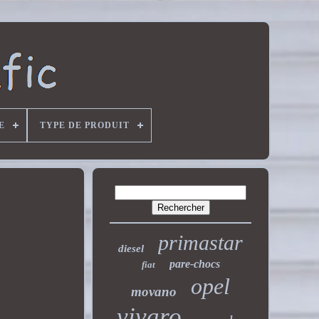
E
TYPE DE PRODUIT
primastar
diesel
pare-chocs
fiat
opel
movano
vivaro