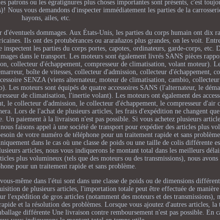
es patrons ou les égratignures plus choses importantes sont présents, c'est toujo
s)! Nous vous demandons d'inspecter immédiatement les parties de la carrosserie
hayons, ailes, etc.
cter d'éventuels dommages. Aux États-Unis, les parties du corps humain ont dix r
caines. Ils ont des protubérances ou ararañazos plus grandes, on les voit. Entr
nspectent les parties du corps portes, capotes, ordinateurs, garde-corps, etc. D
mmages dans le transport. Les moteurs sont également livrés SANS pièces rappor
ssion, collecteur d'échappement, compresseur de climatisation, volant moteur). L
émarreur, boîte de vitesses, collecteur d'admission, collecteur d'échappement, 
accessoire SENZA (viens alternateur, moteur de climatisation, cambio, collecteur 
). Les moteurs sont équipés de quatre accessoires SANS (l'alternateur, le démar
mpresseur de climatisation, l'inertie volant). Les moteurs ont également des acces
t, le collecteur d'admission, le collecteur d'échappement, le compresseur d'air 
era. Lors de l'achat de plusieurs articles, les frais d'expédition ne changent que
nte. Un paiement à la livraison n'est pas possible. Si vous achetez plusieurs articl
ous faisons appel à une société de transport pour expédier des articles plus v
besoin de votre numéro de téléphone pour un traitement rapide et sans problèm
uniquement dans le cas où une classe de poids ou une taille de colis différente es
plusieurs articles, nous vous indiquerons le montant total dans les meilleurs déla
articles plus volumineux (tels que des moteurs ou des transmissions), nous avons
hone pour un traitement rapide et sans problème.
ar vous-même dans l'étui sont dans une classe de poids ou de dimensions différe
uisition de plusieurs articles, l'importation totale peut être effectuée de manièr
ur l'expédition de gros articles (notamment des moteurs et des transmissions),
de et la résolution des problèmes. Lorsque vous ajoutez d'autres articles, la t
emballage différente Une livraison contre remboursement n'est pas possible. En c