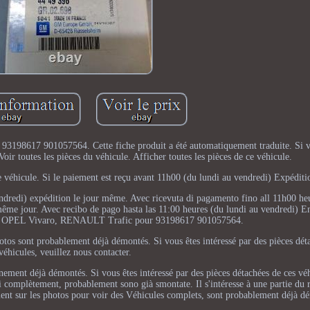
 93198617 901057564. Cette fiche produit a été automatiquement traduite. Si 
Voir toutes les pièces du véhicule. Afficher toutes les pièces de ce véhicule.
ce véhicule. Si le paiement est reçu avant 11h00 (du lundi au vendredi) Expédit
ndredi) expédition le jour même. Avec ricevuta di pagamento fino all 11h00 h
 même jour. Avec recibo de pago hasta las 11:00 heures (du lundi au vendredi)
rage OPEL Vivaro, RENAULT Trafic pour 93198617 901057564.
hotos sont probablement déjà démontés. Si vous êtes intéressé par des pièces dét
véhicules, veuillez nous contacter.
inement déjà démontés. Si vous êtes intéressé par des pièces détachées de ces véh
i complètement, probablement sono già smontate. Il s'intéresse à une partie du r
ement sur les photos pour voir des Véhicules complets, sont probablement déjà d