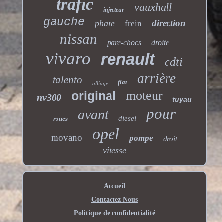
trafic
vauxhall
injecteur
gauche
direction
phare
frein
nissan
pare-chocs
droite
vivaro
renault
cdti
arrière
talento
fiat
alliage
moteur
original
nv300
tuyau
pour
avant
diesel
roues
opel
movano
pompe
droit
vitesse
Accueil
Contactez Nous
Politique de confidentialité