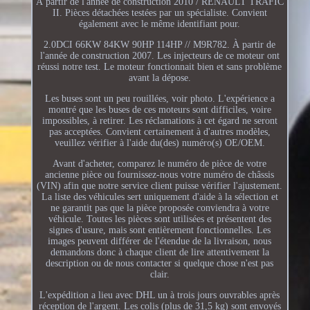
À partir de l'année de construction 2010 / RENAULT TRAFIC
II. Pièces détachées testées par un spécialiste. Convient
également avec le même identifiant pour.
2.0DCI 66KW 84KW 90HP 114HP // M9R782. À partir de
l'année de construction 2007. Les injecteurs de ce moteur ont
réussi notre test. Le moteur fonctionnait bien et sans problème
avant la dépose.
Les buses sont un peu rouillées, voir photo. L'expérience a
montré que les buses de ces moteurs sont difficiles, voire
impossibles, à retirer. Les réclamations à cet égard ne seront
pas acceptées. Convient certainement à d'autres modèles,
veuillez vérifier à l'aide du(des) numéro(s) OE/OEM.
Avant d'acheter, comparez le numéro de pièce de votre
ancienne pièce ou fournissez-nous votre numéro de châssis
(VIN) afin que notre service client puisse vérifier l'ajustement.
La liste des véhicules sert uniquement d'aide à la sélection et
ne garantit pas que la pièce proposée conviendra à votre
véhicule. Toutes les pièces sont utilisées et présentent des
signes d'usure, mais sont entièrement fonctionnelles. Les
images peuvent différer de l'étendue de la livraison, nous
demandons donc à chaque client de lire attentivement la
description ou de nous contacter si quelque chose n'est pas
clair.
L'expédition a lieu avec DHL un à trois jours ouvrables après
réception de l'argent. Les colis (plus de 31,5 kg) sont envoyés