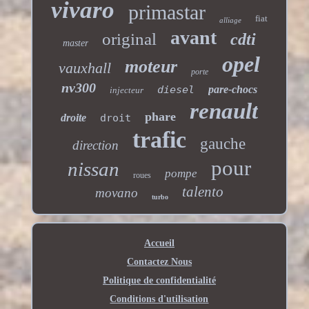
vivaro
primastar
fiat
alliage
avant
original
cdti
master
opel
moteur
vauxhall
porte
nv300
diesel
pare-chocs
injecteur
renault
phare
droite
droit
trafic
gauche
direction
pour
nissan
pompe
roues
talento
movano
turbo
Accueil
Contactez Nous
Politique de confidentialité
Conditions d'utilisation