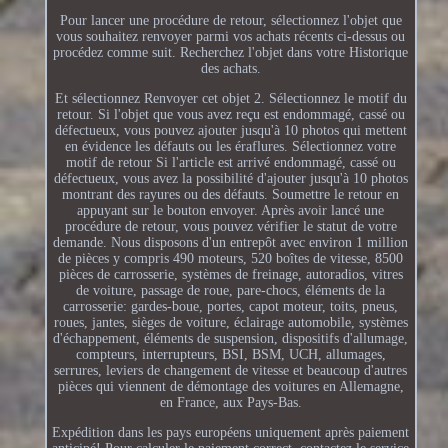
Pour lancer une procédure de retour, sélectionnez l'objet que
vous souhaitez renvoyer parmi vos achats récents ci-dessus ou
procédez comme suit. Recherchez l'objet dans votre Historique
des achats.
Et sélectionnez Renvoyer cet objet 2. Sélectionnez le motif du
retour. Si l'objet que vous avez reçu est endommagé, cassé ou
défectueux, vous pouvez ajouter jusqu'à 10 photos qui mettent
en évidence les défauts ou les éraflures. Sélectionnez votre
motif de retour Si l'article est arrivé endommagé, cassé ou
défectueux, vous avez la possibilité d'ajouter jusqu'à 10 photos
montrant des rayures ou des défauts. Soumettre le retour en
appuyant sur le bouton envoyer. Après avoir lancé une
procédure de retour, vous pouvez vérifier le statut de votre
demande. Nous disposons d'un entrepôt avec environ 1 million
de pièces y compris 490 moteurs, 520 boîtes de vitesse, 8500
pièces de carrosserie, systèmes de freinage, autoradios, vitres
de voiture, passage de roue, pare-chocs, éléments de la
carrosserie: gardes-boue, portes, capot moteur, toits, pneus,
roues, jantes, sièges de voiture, éclairage automobile, systèmes
d'échappement, éléments de suspension, dispositifs d'allumage,
compteurs, interrupteurs, BSI, BSM, UCH, allumages,
serrures, leviers de changement de vitesse et beaucoup d'autres
pièces qui viennent de démontage des voitures en Allemagne,
en France, aux Pays-Bas.
Expédition dans les pays européens uniquement après paiement