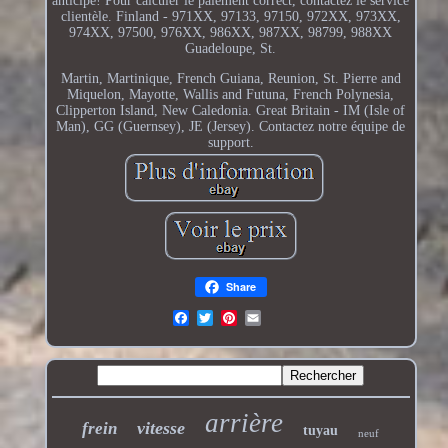
anticipé! Pour calculer le paiement correct, contactez le service
clientèle. Finland - 971XX, 97133, 97150, 972XX, 973XX,
974XX, 97500, 976XX, 986XX, 987XX, 98799, 988XX
Guadeloupe, St.
Martin, Martinique, French Guiana, Reunion, St. Pierre and
Miquelon, Mayotte, Wallis and Futuna, French Polynesia,
Clipperton Island, New Caledonia. Great Britain - IM (Isle of
Man), GG (Guernsey), JE (Jersey). Contactez notre équipe de
support.
Share
arrière
vitesse
frein
tuyau
neuf