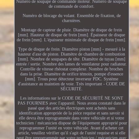
Numéro de soupape de commande moteur. Numéro de soupape
de commande de comfort.
Numéro de blocage du volant. Ensemble de fixation, de
charnières.
Montage de capteur de pluie. Diamètre de disque de frein
[mm]. Hauteur de disque de frein [mm]. Épaisseur de disque
de frein [mm]. L'épaisseur minimale de disque de frein [mm].
Type de disque de frein. Diamètre piston [mm] - mesuré à la
hauteur d'axe de piston. Diamètre de chambre de combustion
[mm]. Nombre de soupapes de tête. Diamètre de tuyau [mm]
entrée / sortie. Nombre des lames de ventilateur pour radiateur.
Contrôle de vitesse rhéostat complexe. Nombre de broches
dans la prise. Diamètre de orifice témoin, pompe d'essence
[mm]. Trous pour détecteur inverseur PDC. Système
d'assistance au maintien de voie. Très important - CODE DE
SÉCURITÉ.
Les informations sur le CODE DE SÉCURITÉ NE SONT
PAS FOURNIES avec l'appareil. Nous avons constaté dans le
passé que des articles électriques sont achetés sans
identification appropriée de la pièce requise et sans savoir si
elle devra être reprogrammée dans votre véhicule et si votre
technicien / mécanicien dispose de l'équipement approprié pour
reprogrammer l'unité en votre véhicule. Avant d'acheter cet
article, veuillez vérifier qu'il s'agit de l'unité requise et si elle
peut être reprogrammée par votre technicien / mécanicien avec