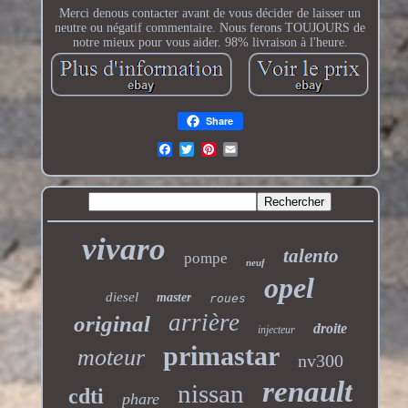
Merci denous contacter avant de vous décider de laisser un
neutre ou négatif commentaire. Nous ferons TOUJOURS de
notre mieux pour vous aider. 98% livraison à l'heure.
Share
vivaro
talento
pompe
neuf
opel
diesel
master
roues
arrière
original
droite
injecteur
primastar
moteur
nv300
renault
nissan
cdti
phare