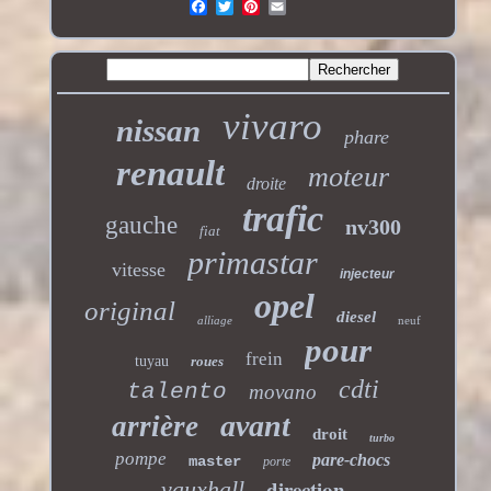
vivaro
nissan
phare
renault
moteur
droite
trafic
gauche
nv300
fiat
primastar
vitesse
injecteur
opel
original
diesel
alliage
neuf
pour
frein
tuyau
roues
cdti
talento
movano
avant
arrière
droit
turbo
pompe
pare-chocs
master
porte
direction
vauxhall