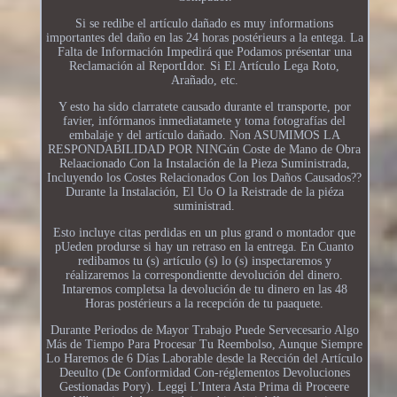
Si se redibe el artículo dañado es muy informations
importantes del daño en las 24 horas postérieurs a la entega. La
Falta de Información Impedirá que Podamos présentar una
Reclamación al ReportIdor. Si El Artículo Lega Roto,
Arañado, etc.
Y esto ha sido clarratete causado durante el transporte, por
favier, infórmanos inmediatamete y toma fotografías del
embalaje y del artículo dañado. Non ASUMIMOS LA
RESPONDABILIDAD POR NINGún Coste de Mano de Obra
Relaacionado Con la Instalación de la Pieza Suministrada,
Incluyendo los Costes Relacionados Con los Daños Causados??
Durante la Instalación, El Uo O la Reistrade de la piéza
suministrad.
Esto incluye citas perdidas en un plus grand o montador que
pUeden produrse si hay un retraso en la entrega. En Cuanto
redibamos tu (s) artículo (s) lo (s) inspectaremos y
réalizaremos la correspondientte devolución del dinero.
Intaremos completsa la devolución de tu dinero en las 48
Horas postérieurs a la recepción de tu paaquete.
Durante Periodos de Mayor Trabajo Puede Servecesario Algo
Más de Tiempo Para Procesar Tu Reembolso, Aunque Siempre
Lo Haremos de 6 Días Laborable desde la Rección del Artículo
Deeulto (De Conformidad Con-réglementos Devoluciones
Gestionadas Pory). Leggi L'Intera Asta Prima di Proceere