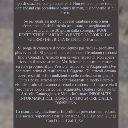
tipo di situzione con gli acquirenti. Non esitare a porre tutte le
domandand che potrebbero venirti in men, ti ripondemo al più
Presto.
Se par qualsiasi motivo dovessi cambiare idea o non
nécessitassi più dell'articolo acquistato, ti preghiamo di
contreatarci entro 30 giorni dalla consegna. PUOI
RESTTISTIRE L'ARTICOLO ENTRO 30 GIORNI DAL
GIORNO DEL RICEVIMENTO Dell'articolo.
SI prega di contatare il nostro équipe par risque - problème
plus éventuali. Si prega di notare che non effettuiamo rimborsi
fino a Quando L'Articolo non ci verrà rispedito. Non apena
ricevuto il nostro articolo, Verificheme la nostra marcatura
sereta e procemo al più Presto al rimborso. L'Akquirente Dve
contatarci prima di resttitertare L'Oggetto. Gli articoli devono
esser ressertiti nelle condizioni e nelle confezioni originalti.
Tutti i nostri articoli sono contrassegnati in modo sicuro o
visibile e solo tali saranno accettati e rimborsati. Le spese via il
reso merce sono a carico dell'acquirente. Qualora Riceviate un
Articolo Danneggiato, è Molto Informats INFORMATS
INFORMARCI DEL DANNO ENTRO 24 ORE DALLA
CONSEGNA.
La mancata segnalazione ci Impedirà di présentare un reclamo
alla società responsable par la consegna. Se L'Articolo Giunge
Con Danni, Graffi, Ecc.