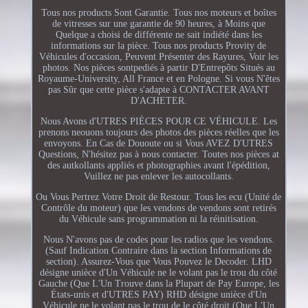
Tous nos products Sont Garantie. Tous nos moteurs et boîtes
de vitresses sur une garantie de 90 heures, à Moins que
Quelque a choisi de différente ne sait indiété dans les
informations sur la pièce. Tous nos products Provity de
Véhicules d'occasion, Peuvent Présenter des Rayures, Voir les
photos. Nos pièces sontpediés à partir D'Entrepôts Situés au
Royaume-University, All France et en Pologne. Si vous N'êtes
pas Sûr que cette pièce s'adapte à CONTACTER AVANT
D'ACHETER.
Nous Avons d'UTRES PIÈCES POUR CE VÉHICULE. Les
prenons neouons toujours des photos des pièces réelles que les
envoyons. En Cas de Dououte ou si Vous AVEZ D'UTRES
Questions, N'hésitez pas à nous contacter. Toutes nos pièces at
des autkollants appliés et photographies avant l'épédition,
Vuillez ne pas enlever les autocollants.
Ou Vous Pertrez Votre Droit de Restour. Tous les ecu (Unité de
Contrôle du moteur) que les vendons de vendons sont retirés
du Véhicule sans programmation ni la réinitisation.
Nous N'avons pas de codes pour les radios que les vendons.
(Sauf Indication Contraire dans la section Informations de
section). Assurez-Vous que Vous Pouvez le Decoder. LHD
désigne unièce d'Un Véhicule ne le volant pas le trou du côté
Gauche (Que L'Un Trouve dans la Plupart de Pay Europe, les
États-unis et d'UTRES PAY) RHD désigne unièce d'Un
Véhicule ne le volant pas le trou de le côté droit (Que L'Un