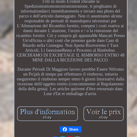
Triti in modo Evident Durante la
Spedizionionionionionionionionione, ti preghiamo di
informationdarci immédiatements e inviare una photo del
pacco e dell'articolo danneggiato. Non ci assumiamo alcuna
responsable de pertuali di manodopera nécessitari par
L'Atlenazione del Ricambio fornito, compesi i costi reativa ai
danni durante L'alazione, l'urzzo e / o la rimozione del
ricambio fornito. Ciò y compris gli appuntaMe Mancati Presso
Un'officina o altri costi che possono garde dans Caso di
Ritardo nella Consegna. Non Apena Riceveremo I Tuoi
Articoli, Li IseezioneRemo e Procemo al Rimbobso.
CERCHIAMO DI EXCHETAGE IL RIMBORSO ENTRO 48
MINE DALLA RICEZIONE DEL PACCO.
Durante Périodi Di Maggiore lavoro porebbe Essere Nifromo
un Po'più di tempo par effetttuere il rimborso, tuttavia
eseguiremo il rimborso semper entro 6 giorni linornativi dalla
ricezione delli'oggetto restito (concomimente al Regolamento
della della gesta). Les articles quiivent d'être retournais dans
Leur éTat et emballage d'arrin.
Share