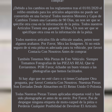
comprar!
¡Debido a los cambios en los reglamentos tras el 01/01/2020 el
relibo emidodo para los artículos adquiridos no puede ser
convertido en una factura! Todos nuestros Motores y Cajas de
Cambios Tienen una Garantía de 90 Días, un non ser que se
spécifie otra cosa en la información de la piéza. Todos nuestros
Artículos Tienen una garantie 30 Días, Un non ser que se
spécifique otra cosa en la información de la piéza.
Todos nuestros artículos fils de véhicule usados, peien tener
algunos arañazos. Por Favor, Mira las Imágenes. Si no estás
seguro de si esta piéza es adecuada para tu véhicule, por favori
Contacta Con Nosotros Antes de comprar.
También Tenemos Más Piezas de Este Vehículo. Siempre
Tomamos Fotografías de las PIEZAS REAL Que te
Enviaremos. POR Favor, échashe un buen vistazo a las
photografías que hemos facilitados.
Si hay algo que no esté claro o si tienes Cualquier Otra
pregunta, por favori Contacta Con Nosotros. Nuestras Piezas
Son Enviadas Desde Almacènes en El Reino Unido O Polonia.
Todas Nuestras Piezas Tienen aplicadas etiquetas void y han
sido photographe et antes de su envío. Por Favor, Pas de
despegue ninguna etiqueta de moto-razped de la piéza o
Perderás Cualquier Posibilidad de Devolver El Artículo.