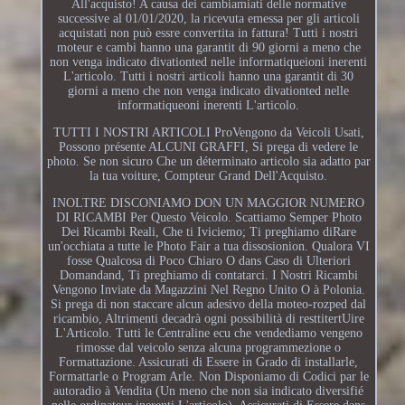
All'acquisto! A causa dei cambiamiati delle normative
successive al 01/01/2020, la ricevuta emessa per gli articoli
acquistati non può essre convertita in fattura! Tutti i nostri
moteur e cambi hanno una garantit di 90 giorni a meno che
non venga indicato divationted nelle informatiqueioni inerenti
L'articolo. Tutti i nostri articoli hanno una garantit di 30
giorni a meno che non venga indicato divationted nelle
informatiqueoni inerenti L'articolo.
TUTTI I NOSTRI ARTICOLI ProVengono da Veicoli Usati,
Possono présente ALCUNI GRAFFI, Si prega di vedere le
photo. Se non sicuro Che un déterminato articolo sia adatto par
la tua voiture, Compteur Grand Dell'Acquisto.
INOLTRE DISCONIAMO DON UN MAGGIOR NUMERO
DI RICAMBI Per Questo Veicolo. Scattiamo Semper Photo
Dei Ricambi Reali, Che ti Iviciemo; Ti preghiamo diRare
un'occhiata a tutte le Photo Fair a tua dissosionion. Qualora VI
fosse Qualcosa di Poco Chiaro O dans Caso di Ulteriori
Domandand, Ti preghiamo di contatarci. I Nostri Ricambi
Vengono Inviate da Magazzini Nel Regno Unito O à Polonia.
Si prega di non staccare alcun adesivo della moteo-rozped dal
ricambio, Altrimenti decadrà ogni possibilità di resttitertUire
L'Articolo. Tutti le Centraline ecu che vendediamo vengeno
rimosse dal veicolo senza alcuna programmezione o
Formattazione. Assicurati di Essere in Grado di installarle,
Formattarle o Program Arle. Non Disponiamo di Codici par le
autoradio à Vendita (Un meno che non sia indicato diversifié