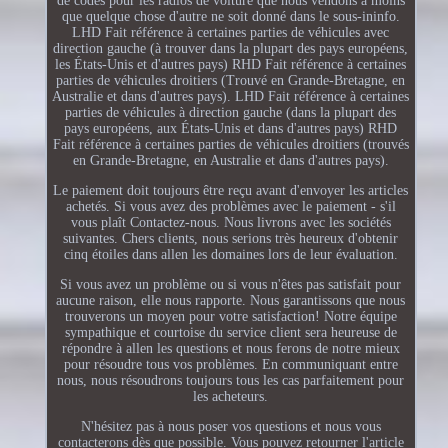
de codes pour les radios de voiture que nous vendons à moins
que quelque chose d'autre ne soit donné dans le sous-ininfo.
LHD Fait référence à certaines parties de véhicules avec
direction gauche (à trouver dans la plupart des pays européens,
les États-Unis et d'autres pays) RHD Fait référence à certaines
parties de véhicules droitiers (Trouvé en Grande-Bretagne, en
Australie et dans d'autres pays). LHD Fait référence à certaines
parties de véhicules à direction gauche (dans la plupart des
pays européens, aux États-Unis et dans d'autres pays) RHD
Fait référence à certaines parties de véhicules droitiers (trouvés
en Grande-Bretagne, en Australie et dans d'autres pays).
Le paiement doit toujours être reçu avant d'envoyer les articles
achetés. Si vous avez des problèmes avec le paiement - s'il
vous plaît Contactez-nous. Nous livrons avec les sociétés
suivantes. Chers clients, nous serions très heureux d'obtenir
cinq étoiles dans allen les domaines lors de leur évaluation.
Si vous avez un problème ou si vous n'êtes pas satisfait pour
aucune raison, elle nous rapporte. Nous garantissons que nous
trouverons un moyen pour votre satisfaction! Notre équipe
sympathique et courtoise du service client sera heureuse de
répondre à allen les questions et nous ferons de notre mieux
pour résoudre tous vos problèmes. En communiquant entre
nous, nous résoudrons toujours tous les cas parfaitement pour
les acheteurs.
N'hésitez pas à nous poser vos questions et nous vous
contacterons dès que possible. Vous pouvez retourner l'article