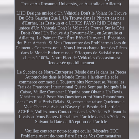
Trouve Au Royaume-University, en Australie et Ailleurs).
LHD Désigne unièce d'Un Véhicule Don't le Volant Se Trouve
Du Côté Gauche (Que L'Un Trouve dans la Plupart des paie
d'Eurher, les États-un et d'UTRES PAYS) RHD Désigne
unièce d'Un Véhicule Don't le Volant Se Trouve Sur le Côté
Droit (Que l'Un Trouve Au Royaume-Uni, en Australie et
Ailleurs). Le Paiment Doit Être EffectUé Avant L'Épédition
des Bien Achetés. Si Vous Rencontrez des Problhermes lors du
Paiment - Contactez-nous. Nous Livron chaque Jour des Pièces
dans le Monde Enther et nous Efforçons de Satisfaire nos
clients à 100%. Notre Fleet de Véhicules d'occasion est
Renovesée quotidinnement.
Le Succène de Notre-Entreprise Réside dans le dans les Pièces
Automobiles dans le Monde Entier à la clientèle et le
commerce commercial Toujours plus Nombreuse. Verser les
Frais de Transport International Qui ne Sont pas Indiqués à la
Caisse, Vuillez Contacter L'équipe pour Obtenir Un Devis.
N'hésitez pas à Poser Vos Questions et toi Vous Répondrons
dans Les Plus Brefs Délais. Si, verser une raison Quelconque,
Vous Chanzz d'Avis ou N'avez plus Besoin de L'article
ACHÉté, Vuillez nous Contactter dans les 30 Jours Suivant la
Livaison. Vous Pouvez Retrainner L'article dans les 30 Jours
Suivant la Date de Réception de L'article.
Veuillez contacter notre-équipe couler Résoudre TOT
Problame Avant de-nous Faire Part de Vos Commentaires.