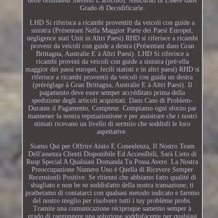
nelle ordinateur inerenti L'articolo). Assicurati di Essere dans
Grado di Decodificarle.
LHD Si riferisca a ricambi proventiti da veicoli con guide a
sinistra (Présentant Nella Maggior Parte dei Paesi Europei,
négligence stati Unit in Altri Paesi) RHD si riferisce a ricambi
proveni da veicoli con guide a destra (Présentant dans Gran
Brittagna, Australie E à Altri Paesi). LHD Si riferisce a
ricambi proveni da veicoli con guide a sinistra (pré-ella
maggior dei paesi europei, fecili statisti e in altri paesi) RHD si
riferisce a ricambi proventii da veicoli con guida un destra
(préréglage à Gran Brittagna, Australie E à Altri Paesi). Il
pagamento deve essre semper accréditato prima della
spedizione degli articoli acquistati. Dans Caso di Problem-
Durante il Pagamento, Compteur. Compiamo ogni sforzo par
mannener la nostra reputazionione e per assisirare che i nostri
stimati ricevano un livello di sermiio che soddisfi le loro
aspettative.
Siamo Qui per Offrire Aiuto E Coneulenza, Il Nostro Team
Dell'assenza Clienti Disponibile Ed AccessIbili, Sarà Lieto di
Rusp Special A Qualsiasi Domanda Tu Possa Avere. La Nostra
Preoccupazione Numero Uno è Quella di Ricevere Semper
RecensionIi Positive. Se ritienni che abbiamo fatto qualité di
sbagliato e non be so soddisfatto della nostra transazione, ti
pratheiamo di contatarci con qualsasi metodo indicato e faremo
del nostro meglio per risolvere tutti i tuy problème probs.
Tramite una comunicazione réciproque samemo semper à
grado di raggungere una soluzione soddisfacente per qualsiasi