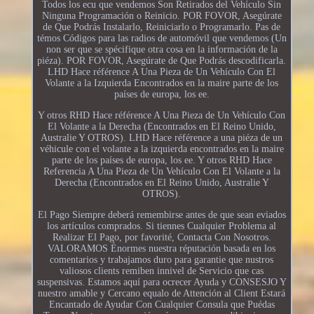
Todos los ecu que vendemos Son Retirados del Vehículo Sin
Ninguna Programación o Reinicio. POR FOVOR, Asegúrate
de Que Podrás Instalarlo, Reiniciarlo o Programarlo. Pas de
témos Códigos para las radios de automóvil que vendemos (Un
non ser que se spécifique otra cosa en la información de la
piéza). POR FOVOR, Asegúrate de Que Podrás descodificarla.
LHD Hace référence A Una Pieza de Un Vehículo Con El
Volante a la Izquierda Encontrados en la maire parte de los
países de europa, los ee.
Y otros RHD Hace référence A Una Pieza de Un Vehículo Con
El Volante a la Derecha (Encontrados en El Reino Unido,
Australie Y OTROS). LHD Hace référence a una piéza de un
véhicule con el volante a la izquierda encontrados en la maire
parte de los países de europa, los ee. Y otros RHD Hace
Referencia A Una Pieza de Un Vehículo Con El Volante a la
Derecha (Encontrados en El Reino Unido, Australie Y
OTROS).
El Pago Siempre deberá remembirse antes de que sean eviados
los artículos comprados. Si tiennes Cualquier Problema al
Realizar El Pago, por favorité, Contacta Con Nosotros.
VALORAMOS Énormes nuestra réputación basada en los
comentarios y trabajamos duro para garantie que nustros
valiosos clients remiben innivel de Servicio que cas
suspensivas. Estamos aquí para ocrecer Ayuda y CONSESJO Y
nuestro amable y Cercano equalo de Attención al Client Estará
Encantado de Ayudar Con Cualquier Consula que Puédas