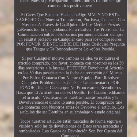
Tener. Nuestra preocupación número uno es redibir siempre
comentarios positivement.
Si Crees Que Estamos Haciendo Algo MAL Y NO ESTás
SAXECHO Con Nuestra Transacción, Por Fava, Contacta Con
Nosotros A Través de CualQuiera de Los Medios Prestos
yaRemos too lo que podamos Para résolver Tus Probsmas. La
Comunicación entrre nosotros nos pertinerá alcanzar siempre
un résultat perfecto en Cualquier caso para los compradores.
POR FOVOR, SIÉNTE LIBRE DE Hacer Cualquier Pregunta
que Tengas y Te Responderemos Lo -oStes Posible.
Si por Cualquier motivo cambias de idea ya no quires el
artículo comprado, por favor, contacta con nosotros en los 30
días postériores a la lastega. PUEDEDE Devolver al Artículo
en los 30 días postérieurs a la fecha de recepción del Mismo.
Por Fofor, Contacta Con Nuestro Equipo Para Resolver
Cualquier Problema antes de Dejar Un comentario. POR
FOVOR, Ten en Cuenta que No Proocesamos Reembolsos
Hasta que El Artículo no nos es Deeulto. En Cuanto redibamos
el artículo, Vérificaremos nuestras marcas Secretas y te
Devolveremos el dinero lo antes posible. El comprador tine
que contactar con Nosotros antes de Devolver el artículo. Los
artículos die ser Deeultos en su embalaje y estado original.
Todos nuestros artículos están marcados de forma segura o
visible y solo las de dévoluciones de Estos serán aceptadas y
rembolsadas. Los Gastos de Devolución Son Por Cuenta del
Compador.