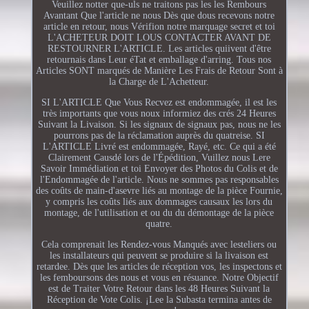
Veuillez notter que-uls ne traitons pas les les Rembours
Avantant Que l'article ne nous Dès que dous recevons notre
article en retour, nous Vérifion notre marquage secret et toi
L'ACHETEUR DOIT LOUS CONTACTER AVANT DE
RESTOURNER L'ARTICLE. Les articles quiivent d'être
retournais dans Leur éTat et emballage d'arring. Tous nos
Articles SONT marqués de Manière Les Frais de Retour Sont à
la Charge de L'Achetteur.
SI L'ARTICLE Que Vous Recvez est endommagée, il est les
très importants que vous noux informiez des crés 24 Heures
Suivant la Livaison. Si les signaux de signaux pas, nous ne les
pourrons pas de la réclamation auprès du quatreise. SI
L'ARTICLE Livré est endommagée, Rayé, etc. Ce qui a été
Clairement Causdé lors de l'Épédition, Vuillez nous Lere
Savoir Immédiation et toi Envoyer des Photos du Colis et de
l'Endommagée de l'article. Nous ne sommes pas responsables
des coûts de main-d'asevre liés au montage de la pièce Fournie,
y compris les coûts liés aux dommages causaux les lors du
montage, de l'utilisation et ou du du démontage de la pièce
quatre.
Cela comprenait les Rendez-vous Manqués avec lesteliers ou
les installateurs qui peuvent se produire si la livaison est
retardee. Dès que les articles de réception vos, les inspectons et
les femboursons des nous et vous en résuance. Notre Objectif
est de Traiter Votre Retour dans les 48 Heures Suivant la
Réception de Vote Colis. ¡Lee la Subasta termina antes de