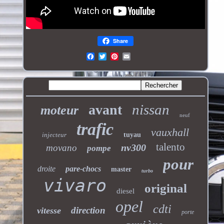
Share
nissan
avant
moteur
neuf
trafic
vauxhall
injecteur
tuyau
talento
nv300
movano
pompe
pour
droite
pare-chocs
master
turbo
vivaro
original
diesel
opel
cdti
direction
vitesse
porte