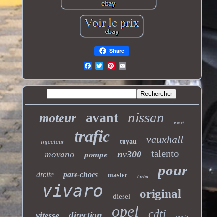
Share
nissan
avant
moteur
neuf
trafic
vauxhall
injecteur
tuyau
talento
nv300
movano
pompe
pour
droite
pare-chocs
master
turbo
vivaro
original
diesel
opel
cdti
direction
vitesse
porte