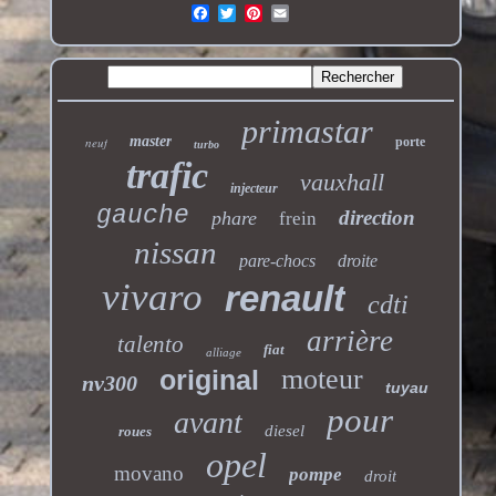
primastar
master
neuf
porte
turbo
trafic
vauxhall
injecteur
gauche
direction
phare
frein
nissan
pare-chocs
droite
vivaro
renault
cdti
arrière
talento
fiat
alliage
moteur
original
nv300
tuyau
pour
avant
diesel
roues
opel
movano
pompe
droit