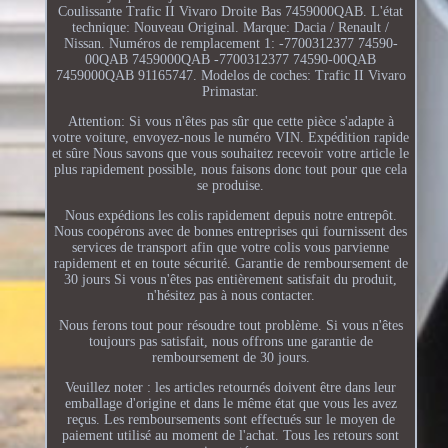
Coulissante Trafic II Vivaro Droite Bas 7459000QAB. L'état
technique: Nouveau Original. Marque: Dacia / Renault /
Nissan. Numéros de remplacement 1: -7700312377 74590-
00QAB 7459000QAB -7700312377 74590-00QAB
7459000QAB 91165747. Modelos de coches: Trafic II Vivaro
Primastar.
Attention: Si vous n'êtes pas sûr que cette pièce s'adapte à
votre voiture, envoyez-nous le numéro VIN. Expédition rapide
et sûre Nous savons que vous souhaitez recevoir votre article le
plus rapidement possible, nous faisons donc tout pour que cela
se produise.
Nous expédions les colis rapidement depuis notre entrepôt.
Nous coopérons avec de bonnes entreprises qui fournissent des
services de transport afin que votre colis vous parvienne
rapidement et en toute sécurité. Garantie de remboursement de
30 jours Si vous n'êtes pas entièrement satisfait du produit,
n'hésitez pas à nous contacter.
Nous ferons tout pour résoudre tout problème. Si vous n'êtes
toujours pas satisfait, nous offrons une garantie de
remboursement de 30 jours.
Veuillez noter : les articles retournés doivent être dans leur
emballage d'origine et dans le même état que vous les avez
reçus. Les remboursements sont effectués sur le moyen de
paiement utilisé au moment de l'achat. Tous les retours sont