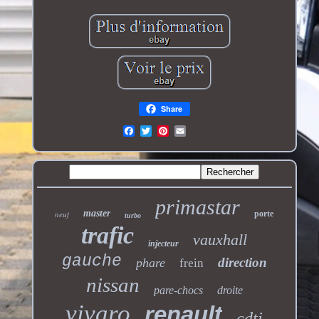
Share
primastar
master
neuf
porte
turbo
trafic
vauxhall
injecteur
gauche
direction
phare
frein
nissan
pare-chocs
droite
vivaro
renault
cdti