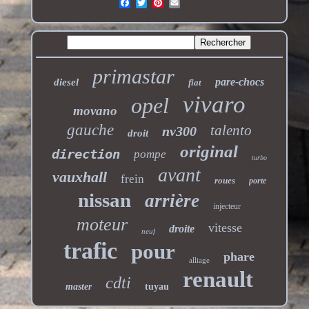
primastar
pare-chocs
diesel
fiat
vivaro
opel
movano
gauche
talento
nv300
droit
original
direction
pompe
turbo
avant
vauxhall
frein
roues
porte
nissan
arrière
injecteur
moteur
vitesse
droite
neuf
trafic
pour
phare
alliage
renault
cdti
master
tuyau