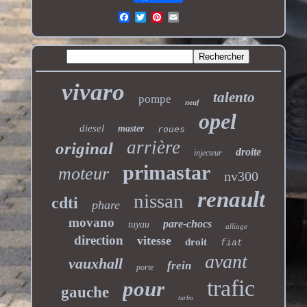
vivaro
talento
pompe
neuf
opel
diesel
master
roues
arrière
original
droite
injecteur
primastar
moteur
nv300
renault
nissan
cdti
phare
movano
pare-chocs
tuyau
alliage
direction
vitesse
droit
fiat
avant
vauxhall
frein
porte
trafic
pour
gauche
turbo